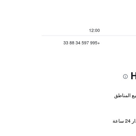
12:00
+995 597 34 88 33
ع المناطق
اعة