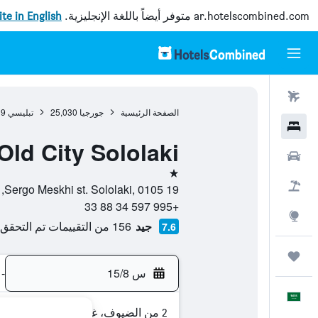
ar.hotelscombined.com
متوفر أيضاً باللغة الإنجليزية.
site in English
رحلات طيران
الصفحة الرئيسية
جورجيا
25,030
تبليسي
39
فنادق
Old City Sololaki
سيارات
نجمة واحدة
حزم العروض
19 Sergo Meskhi st. Sololaki, 0105, تبليسي, T'bilisi, جورجيا
+995 597 34 88 33
استكشاف
جيد
156 من التقييمات تم التحقق منها
7.6
رحلات
س 15/8
-
العَرَبِيَّة
2 من الضيوف، غرفة واحدة