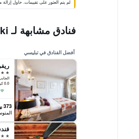
لم يتم العثور على تقييمات. حاول إزال
فنادق مشابهة لـ Hostel Old City Sololaki
أفضل الفنادق في تبليسي
ريفر
5 نجوم
0.0 كيلومتر عن وسط المدينة
373 ﷼
المتوس
فندق
5 نجوم