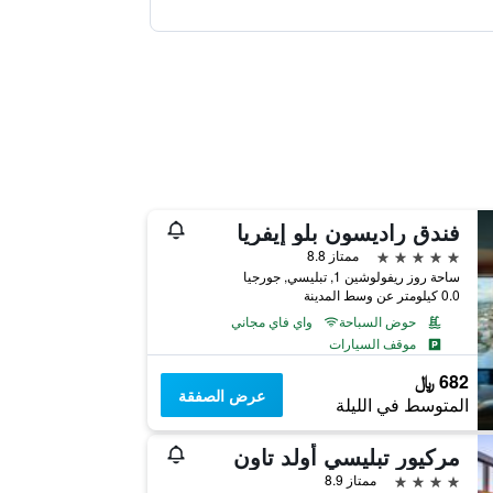
فندق راديسون بلو إيفريا
5 نجوم
ممتاز 8.8
ساحة روز ريفولوشين 1, تبليسي, جورجيا
0.0 كيلومتر عن وسط المدينة
حوض السباحة
واي فاي مجاني
موقف السيارات
682 ﷼
عرض الصفقة
المتوسط في الليلة
مركيور تبليسي أولد تاون
4 نجوم
ممتاز 8.9