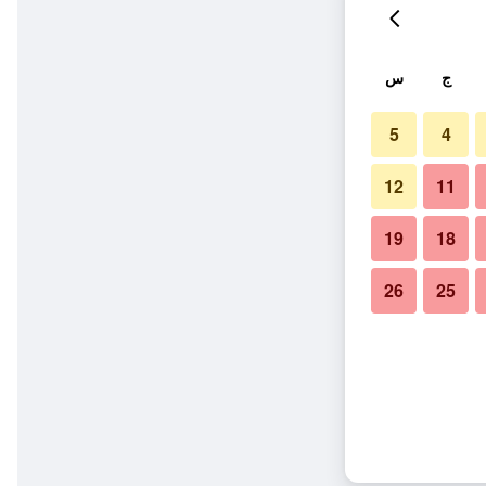
ج
س
5
4
12
11
19
18
26
25