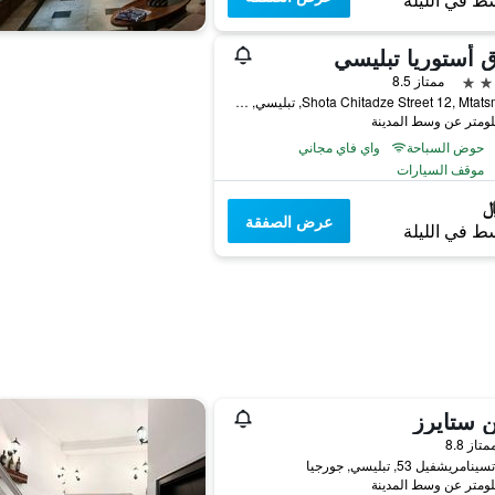
ط في الليلة
 أستوريا تبليسي
ممتاز 8.5
Shota Chitadze Street 12, Mtatsminda, تبليسي, جورجيا
حوض السباحة
واي فاي مجاني
موقف السيارات
عرض الصفقة
ط في الليلة
 ستايرز
واحدة
متاز 8.8
ريشفيل 53, تبليسي, جورجيا