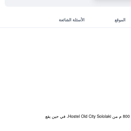
الموقع
الأسئلة الشائعة
يوفر Hostel Old City Sololaki مكان إقامة في تبليسي، يتوفر مطبخ مشترك في مكان الإقامة. تقع ساحة الحرية على بعد 800 م من Hostel Old City Sololaki، في حين يقع