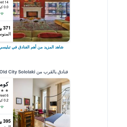
14 Merab Kostava Street, تبليسي, جورجيا
0.0 كيلومتر عن وسط المدينة
371 ﷼
المتوس
شاهد المزيد من أهم الفنادق في تبليسي
فنادق بالقرب من Hostel Old City Sololaki
كومي
4 نجوم
6 Kojori Street, تبليسي, جورجيا
0.2 كيلومتر عن وسط المدينة
395 ﷼