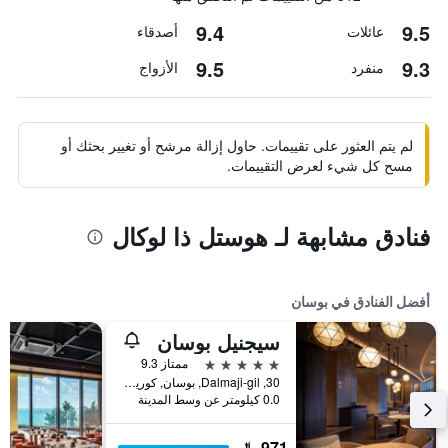
9.4
9.5
عائلات
أصدقاء
9.5
9.3
منفرد
الأزواج
لم يتم العثور على تقييمات. حاول إزالة مرشح أو تغيير بحثك أو
مسح كل شيء لعرض التقييمات.
فنادق مشابهة لـ هوستل ذا لوكال
أفضل الفنادق في بوسان
سيجنيل بوسان
5 نجوم
ممتاز 9.3
30, Dalmaji-gil, بوسان, كوريا الجنوبية
0.0 كيلومتر عن وسط المدينة
971 ﷼