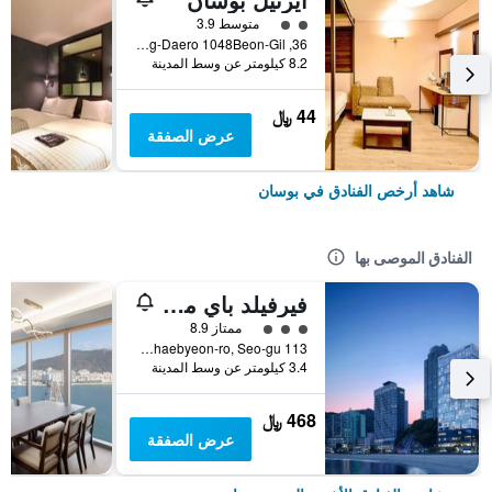
تقييم فئة 2
متوسط 3.9
36, Nakdong-Daero 1048Beon-Gil, بوسان, كوريا الجنوبية
8.2 كيلومتر عن وسط المدينة
44 ﷼
عرض الصفقة
شاهد أرخص الفنادق في بوسان
الفنادق الموصى بها
فيرفيلد باي ماريوت بوسان سونجدو بيتش
تقييم فئة 3
ممتاز 8.9
113 Songdohaebyeon-ro, Seo-gu, بوسان, كوريا الجنوبية
3.4 كيلومتر عن وسط المدينة
468 ﷼
عرض الصفقة