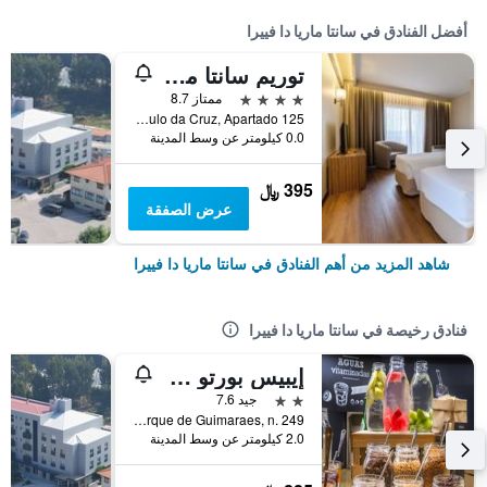
أفضل الفنادق في سانتا ماريا دا فييرا
توريم سانتا ماريا دا فيرا هوتل
4 نجوم
ممتاز 8.7
Rua Sao Paulo da Cruz, Apartado 125, سانتا ماريا دا فييرا, محافظة أفييرو, البرتغال
0.0 كيلومتر عن وسط المدينة
395 ﷼
عرض الصفقة
شاهد المزيد من أهم الفنادق في سانتا ماريا دا فييرا
فنادق رخيصة في سانتا ماريا دا فييرا
إيبيس بورتو سول يوروباركيو
2 نجمتين
جيد 7.6
Espargo Europarque de Guimaraes, n. 249, سانتا ماريا دا فييرا, محافظة أفييرو, البرتغال
2.0 كيلومتر عن وسط المدينة