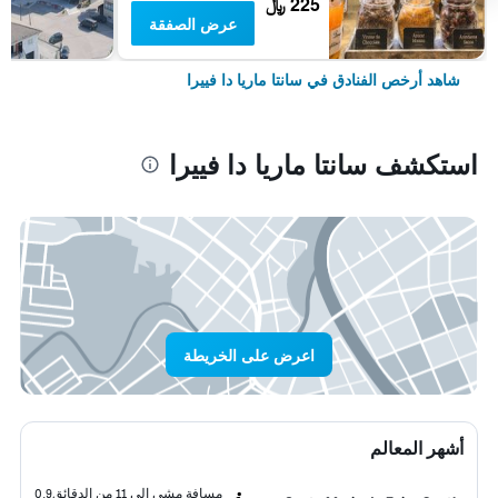
225 ﷼
عرض الصفقة
شاهد أرخص الفنادق في سانتا ماريا دا فييرا
استكشف سانتا ماريا دا فييرا
اعرض على الخريطة
أشهر المعالم
مسافة مشي إلى 11 من الدقائق
0.9