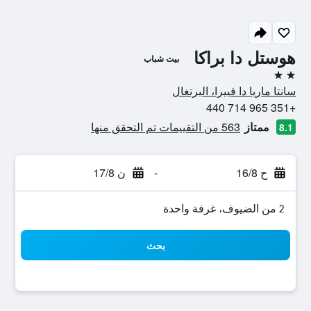
هوستل دا براكا
بيت شباب
2 نجمتين
سانتا ماريا دا فييرا، البرتغال
+351 965 714 440
ممتاز
563 من التقييمات تم التحقق منها
8.1
ح 16/8
-
ن 17/8
2 من الضيوف، غرفة واحدة
بحث