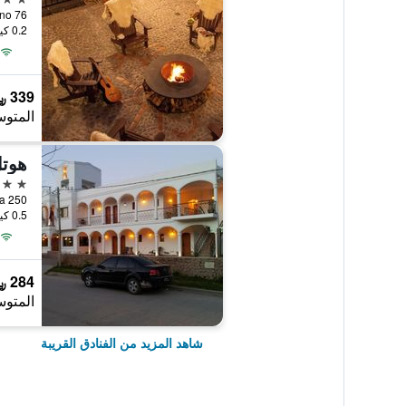
Belgrano 76, كافايتي
0.2 كيلومتر عن وسط المدينة
339 ﷼
المتوس
هوتل
3 نجوم
0.5 كيلومتر عن وسط المدينة
284 ﷼
المتوس
شاهد المزيد من الفنادق القريبة