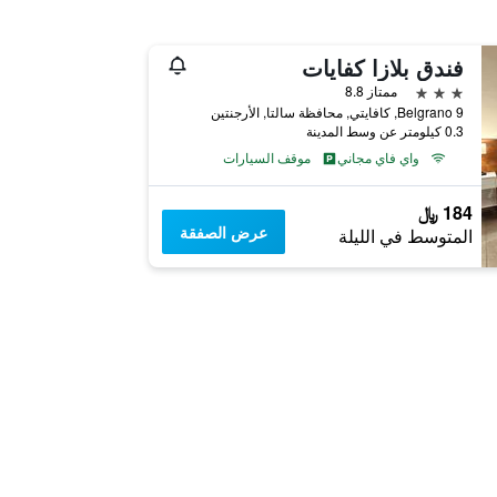
فندق بلازا كفايات
3 نجوم
ممتاز 8.8
9 Belgrano, كافايتي, محافظة سالتا, الأرجنتين
0.3 كيلومتر عن وسط المدينة
واي فاي مجاني
موقف السيارات
184 ﷼
عرض الصفقة
المتوسط في الليلة