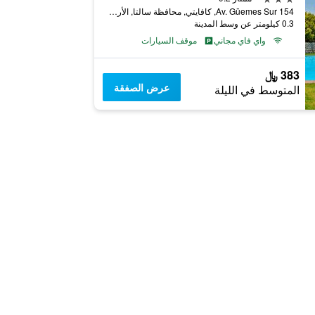
Av. Güemes Sur 154, كافايتي, محافظة سالتا, الأرجنتين
0.3 كيلومتر عن وسط المدينة
واي فاي مجاني
موقف السيارات
383 ﷼
عرض الصفقة
المتوسط في الليلة