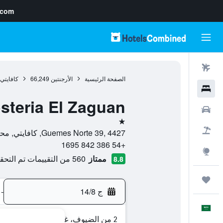
.com
رحلات طيران
الصفحة الرئيسية
الأرجنتين
66,249
كافايتي
فنادق
steria El Zaguan
سيارات
نجمة واحدة
حزم العروض
Guemes Norte 39, 4427, كافايتي, محافظة سالتا, الأرجنتين
+54 386 842 1695
استكشاف
ممتاز
560 من التقييمات تم التحقق منها
8.8
رحلات
ج 14/8
-
العَرَبِيَّة
2 من الضيوف، غرفة واحدة