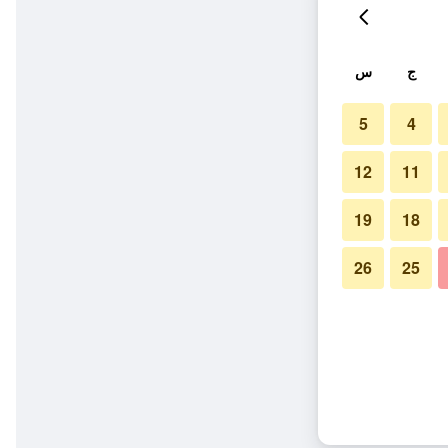
ج
س
5
4
12
11
19
18
26
25