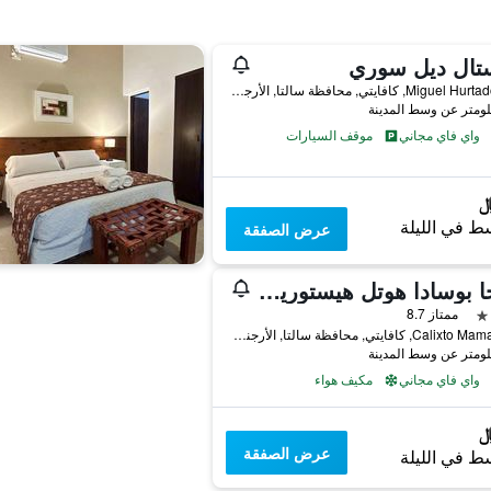
تال ديل سوري
Miguel Hurtado 127, كافايتي, محافظة سالتا, الأرجنتين
واي فاي مجاني
موقف السيارات
ط في الليلة
عرض الصفقة
فييخا بوسادا هوتل هيستوريكو
ممتاز 8.7
Calixto Mamani 87, كافايتي, محافظة سالتا, الأرجنتين
واي فاي مجاني
مكيف هواء
عرض الصفقة
ط في الليلة