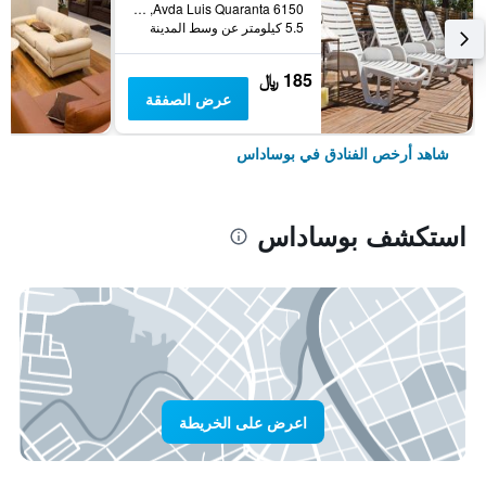
Avda Luis Quaranta 6150, بوساداس, محافظة ميسيونس, الأرجنتين
5.5 كيلومتر عن وسط المدينة
185 ﷼
عرض الصفقة
شاهد أرخص الفنادق في بوساداس
استكشف بوساداس
اعرض على الخريطة