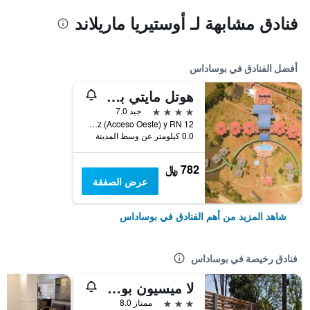
فنادق مشابهة لـ أوستيريا ماريلاند
أفضل الفنادق في بوساداس
هوتل مايتي بوساداس
4 نجوم
جيد 7.0
Av. Ulises López (Acceso Oeste) y RN 12, بوساداس, محافظة ميسيونس, الأرجنتين
0.0 كيلومتر عن وسط المدينة
782 ﷼
عرض الصفقة
شاهد المزيد من أهم الفنادق في بوساداس
فنادق رخيصة في بوساداس
لا ميسيون بوساداس
3 نجوم
ممتاز 8.0