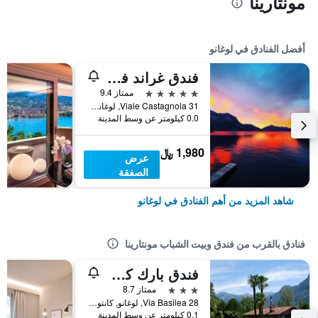
مونتارينا
أفضل الفنادق في لوغانو
فندق غراند فيلا كاستانولا
5 نجوم
ممتاز 9.4
Viale Castagnola 31, لوغانو, كانتون تيسينو, سويسرا
0.0 كيلومتر عن وسط المدينة
1,980 ﷼
عرض
الصفقة
شاهد المزيد من أهم الفنادق في لوغانو
فنادق بالقرب من فندق وبيت الشباب مونتارينا
فندق بارك كونتيننتال
3 نجوم
ممتاز 8.7
Via Basilea 28, لوغانو, كانتون تيسينو, سويسرا
0.1 كيلومتر عن وسط المدينة