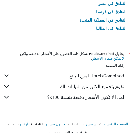
الفنادق في مصر
الفنادق في فرنسا
الفنادق في المملكة المتحدة
الفنادق في إيطاليا
الفنادق في تايلاند
*
يحاول HotelsCombined بشكل دائم الحصول على الأسعار الدقيقة، ولكن
لا يمكن ضمان الأسعار
.
إليك السبب:
HotelsCombined ليس البائع
نقوم بتجميع الكثير من البيانات لك
لماذا لا تكون الأسعار دقيقة بنسبة 100٪؟
الصفحة الرئيسية
سويسرا
38,003
كانتون تيسينو
4,480
لوغانو
798
فندق وبيت الشباب مونتارينا