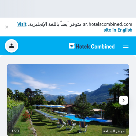
ar.hotelscombined.com
متوفر أيضاً باللغة الإنجليزية.
Visit
site in English
حوض السباحة
1/20
م