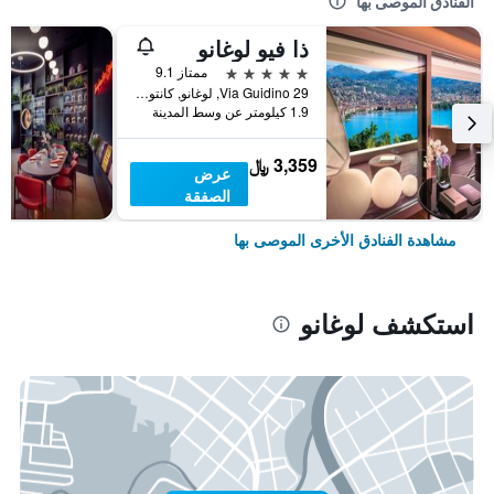
الفنادق الموصى بها
ذا فيو لوغانو
5 نجوم
ممتاز 9.1
Via Guidino 29, لوغانو, كانتون تيسينو, سويسرا
1.9 كيلومتر عن وسط المدينة
3,359 ﷼
عرض
الصفقة
مشاهدة الفنادق الأخرى الموصى بها
استكشف لوغانو