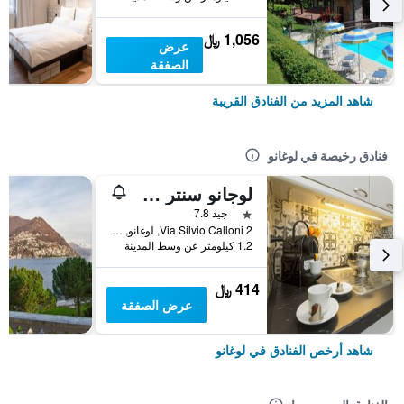
1,056 ﷼
عرض
الصفقة
شاهد المزيد من الفنادق القريبة
فنادق رخيصة في لوغانو
لوجانو سنتر جيست هاوس
نجمة واحدة
جيد 7.8
2 Via Silvio Calloni, لوغانو, كانتون تيسينو, سويسرا
1.2 كيلومتر عن وسط المدينة
414 ﷼
عرض الصفقة
شاهد أرخص الفنادق في لوغانو