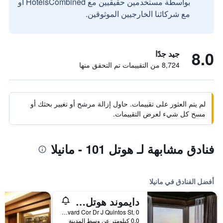
بواسطة مستخدمين حقيقيين مع HotelsCombined أو
مع شركائنا الخارجيين الموثوقين.
8.0
جيد جدًا
8,724 من التقييمات تم التحقق منها
لم يتم العثور على تقييمات. حاول إزالة مرشح أو تغيير بحثك أو
مسح كل شيء لعرض التقييمات.
فنادق مشابهة لـ هوتل 101 - مانيلا
أفضل الفنادق في مانيلا
دايموند هوتل الفلبين
Roxas Boulevard Cor Dr J Quintos St, 0, مانيلا, الفلبين
0.0 كيلومتر عن وسط المدينة