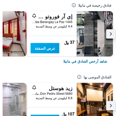
فنادق رخيصة في مانيلا
إي آر فوروتو هوستل ماكاتي
1445 Balagtas Barangay La Paz, مانيلا, الفلبين
4.4 كيلومتر عن وسط المدينة
37 ﷼
عرض الصفقة
شاهد أرخص الفنادق في مانيلا
الفنادق الموصى بها
زيد هوستل
5660 Don Pedro Street, مانيلا, الفلبين
6.6 كيلومتر عن وسط المدينة
107 ﷼