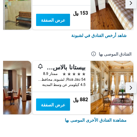
153 ﷼
عرض الصفقة
شاهد أرخص الفنادق في لشبونة
الفنادق الموصى بها
بيستانا بالاس ليسبوا هوتل آند ناشونال مونومنت - ذا ليدينج هوتلز أوف ذا وورلد
5 نجوم
ممتاز 8.9
Rua Jau 54, لشبونة, محافظة لشبونة, البرتغال
4.5 كيلومتر عن وسط المدينة
882 ﷼
عرض الصفقة
مشاهدة الفنادق الأخرى الموصى بها