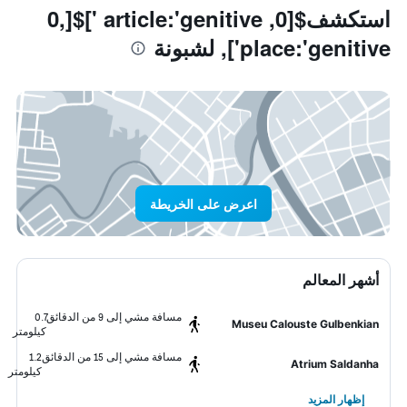
استكشف$[0, article:'genitive ']$[0,
place:'genitive'], لشبونة
اعرض على الخريطة
أشهر المعالم
مسافة مشي إلى 9 من الدقائق
0.7
Museu Calouste Gulbenkian
كيلومتر
مسافة مشي إلى 15 من الدقائق
1.2
Atrium Saldanha
كيلومتر
إظهار المزيد