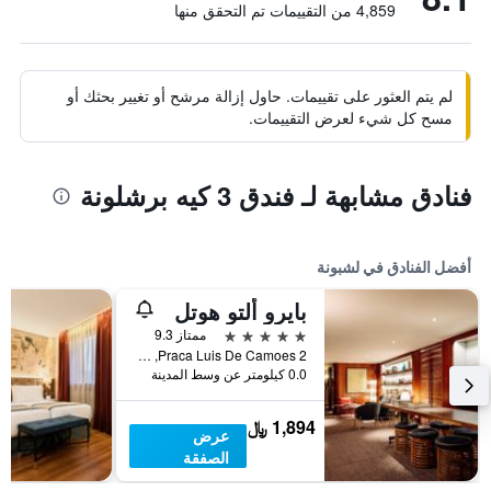
4,859 من التقييمات تم التحقق منها
لم يتم العثور على تقييمات. حاول إزالة مرشح أو تغيير بحثك أو
مسح كل شيء لعرض التقييمات.
فنادق مشابهة لـ فندق 3 كيه برشلونة
أفضل الفنادق في لشبونة
بايرو ألتو هوتل
5 نجوم
ممتاز 9.3
Praca Luis De Camoes 2, لشبونة, محافظة لشبونة, البرتغال
0.0 كيلومتر عن وسط المدينة
1,894 ﷼
عرض
الصفقة