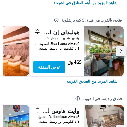
شاهد المزيد من أهم الفنادق في لشبونة
فنادق بالقرب من فندق 3 كيه برشلونة
هوليداي إن لشبونة-كونتيننتال
4 نجوم
ممتاز 8.2
Rua Laura Alves 9, لشبونة, محافظة لشبونة, البرتغال
0.1 كيلومتر عن وسط المدينة
465 ﷼
عرض الصفقة
شاهد المزيد من الفنادق القريبة
فنادق رخيصة في لشبونة
وايت هاوس ليزبون هوستل
R. Henrique Alves 5, لشبونة, محافظة لشبونة, البرتغال
2.8 كيلومتر عن وسط المدينة