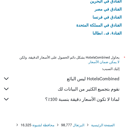
الفنادق في البحرين
الفنادق في مصر
الفنادق في فرنسا
الفنادق في المملكة المتحدة
الفنادق في إيطاليا
الفنادق في تايلاند
*
يحاول HotelsCombined بشكل دائم الحصول على الأسعار الدقيقة، ولكن
لا يمكن ضمان الأسعار
.
إليك السبب:
HotelsCombined ليس البائع
نقوم بتجميع الكثير من البيانات لك
لماذا لا تكون الأسعار دقيقة بنسبة 100٪؟
الصفحة الرئيسية
البرتغال
98,777
محافظة لشبونة
16,325