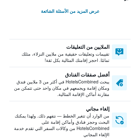
عرض المزيد من الأسئلة الشائعة
الملايين من التعليقات
تقييمات وتعليقات حقيقية من ملايين النزلاء، مثلك
تمامًا. احجز إقامتك المثالية بكل ثقة!
أفضل صفقات الفنادق
يبحث HotelsCombined في أكثر من 3 ملايين فندق
ومكان إقامة ويجمعهم في مكان واحد حتى تتمكن من
مقارنة أماكن الإقامة المثالية.
إلغاء مجاني
من الوارد أن تتغير الخطط — نتفهم ذلك. ولهذا يمكنك
البحث وحجز فنادق وأماكن إقامة على
HotelsCombined من وكالات السفر التي تقدم خدمة
الإلغاء المجاني