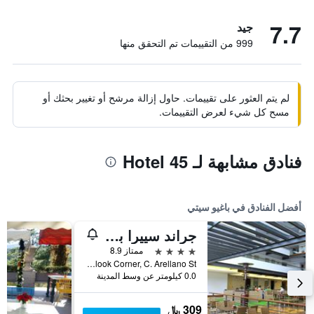
7.7
جيد
999 من التقييمات تم التحقق منها
لم يتم العثور على تقييمات. حاول إزالة مرشح أو تغيير بحثك أو
مسح كل شيء لعرض التقييمات.
فنادق مشابهة لـ Hotel 45
أفضل الفنادق في باغيو سيتي
جراند سييرا باينس باجويو
4 نجوم
ممتاز 8.9
South Outlook Corner, C. Arellano St, باغيو سيتي, الفلبين
0.0 كيلومتر عن وسط المدينة
309 ﷼