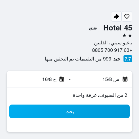
Hotel 45
فندق
2 نجمتين
باغيو سيتي، الفلبين
+63 917 700 8805
جيد
999 من التقييمات تم التحقق منها
7.7
س 15/8
-
ح 16/8
2 من الضيوف، غرفة واحدة
بحث