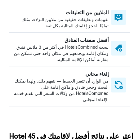
الملايين من التعليقات
تقييمات وتعليقات حقيقية من ملايين النزلاء، مثلك
تمامًا. احجز إقامتك المثالية بكل ثقة!
أفضل صفقات الفنادق
يبحث HotelsCombined في أكثر من 3 ملايين فندق
ومكان إقامة ويجمعهم في مكان واحد حتى تتمكن من
مقارنة أماكن الإقامة المثالية.
إلغاء مجاني
من الوارد أن تتغير الخطط — نتفهم ذلك. ولهذا يمكنك
البحث وحجز فنادق وأماكن إقامة على
HotelsCombined من وكالات السفر التي تقدم خدمة
الإلغاء المجاني
اعثر على نتائج أفضل لإقامتك في Hotel 45