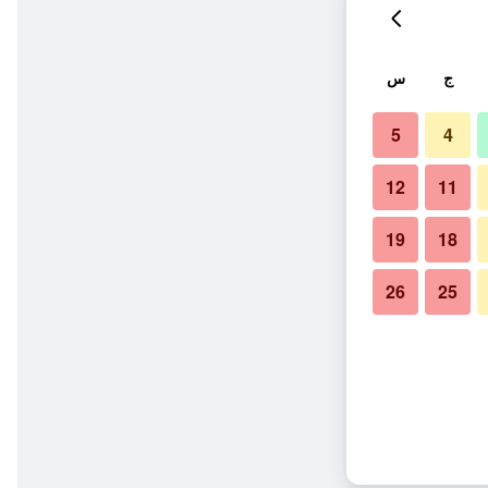
ج
س
5
4
12
11
19
18
26
25