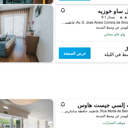
 ساو خوزيه
ممتاز 9.1
Av. D. Jose Alves Correia da Silva, 140, فاطمه, حافظة سانتاريم, البرتغال
واي فاي مجاني
عرض الصفقة
ط في الليلة
 إلسي جيست هاوس
Rua Moita de Baixo, 81, فاطمه, حافظة سانتاريم, البرتغال
موقف السيارات