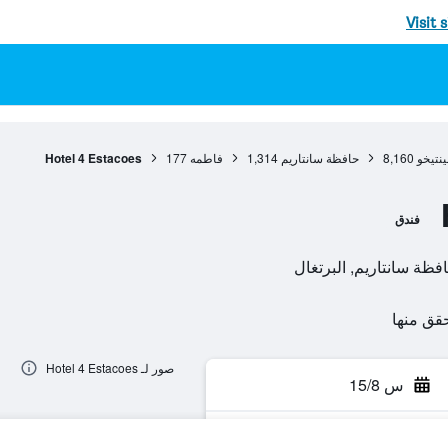
Visit 
ينتيخو
8,160
حافظة سانتاريم
1,314
فاطمه
177
Hotel 4 Estacoes
فندق
صور لـ Hotel 4 Estacoes
س 15/8