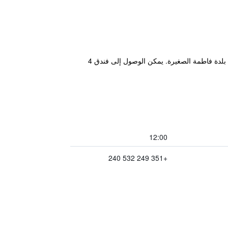
يقع هذا الفندق الحديث على بُعد 50 مترًا فقط من مزار فاطمة، ويوفر قاعدة انطلاق مريحة للضيوف خلال مدة إقامتهم في بلدة فاطمة الصغيرة. يمكن الوصول إلى فندق 4
12:00
+351 249 532 240