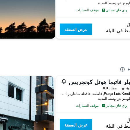
واي فاي مجاني
موقف السيارات
عرض الصفقة
ط في الليلة
لر فاتيما هوتل كونجريس
ممتاز 8.9
Praça Luís Kondor, 33, فاطمه, حافظة سانتاريم, البرتغال
واي فاي مجاني
موقف السيارات
عرض الصفقة
ط في الليلة