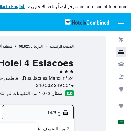
ar.hotelscombined.com
متوفر أيضاً باللغة الإنجليزية.
site in English
رحلات طيران
الصفحة الرئيسية
البرتغال
98,825
منطقة أل
فنادق
Hotel 4 Estacoes
سيارات
3 نجوم
حزم العروض
Rua Jacinta Marto, nº 24, , فاطمه, حافظة سانتاريم, البرتغال
+351 249 532 240
استكشاف
ممتاز
1,072 من التقييمات تم التحقق منها
8.0
رحلات
ج 14/8
-
العَرَبِيَّة
2 من الضيوف، غرفة واحدة