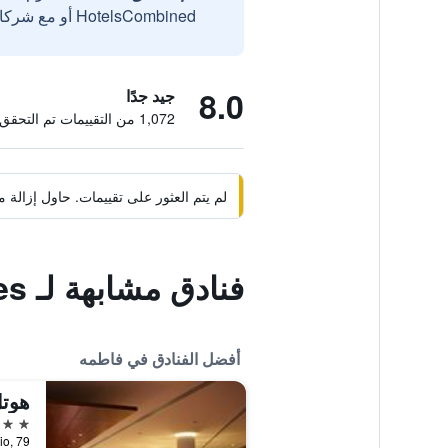
HotelsCombined أو مع شركائنا الخارجيين الموثوقين.
8.0
جيد جدًا
1,072 من التقييمات تم التحقق منها
لم يتم العثور على تقييمات. حاول إزال
فنادق مشابهة لـ Hotel 4 Estacoes
أفضل الفنادق في فاطمه
هوتل
4 نجوم