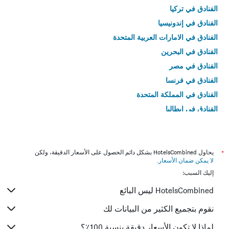
الفنادق في تركيا
الفنادق في إندونيسيا
الفنادق في الامارات العربية المتحدة
الفنادق في البحرين
الفنادق في مصر
الفنادق في فرنسا
الفنادق في المملكة المتحدة
الفنادق في إيطاليا
الفنادق في تايلاند
*
يحاول HotelsCombined بشكل دائم الحصول على الأسعار الدقيقة، ولكن
لا يمكن ضمان الأسعار
.
إليك السبب:
HotelsCombined ليس البائع
نقوم بتجميع الكثير من البيانات لك
لماذا لا تكون الأسعار دقيقة بنسبة 100٪؟