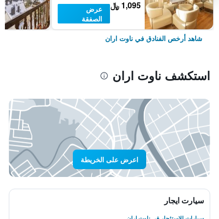
1,095 ﷼
عرض
الصفقة
شاهد أرخص الفنادق في ناوت اران
استكشف ناوت اران
اعرض على الخريطة
سيارت ايجار
سيارات للاستئجار في ناوت اران