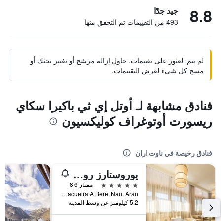
8.8
جيد جدًا
493 من التقييمات تم التحقق منها
لم يتم العثور على تقييمات. حاول إزالة مرشح أو تغيير بحثك أو
مسح كل شيء لعرض التقييمات.
فنادق مشابهة لـ أوتل إي ثي باكيرا سكاي
ريسورت أوتوغراف كوليكسيون
فنادق رخيصة في ناوت اران
يوروستارز رويال تاناو
5 نجوم
ممتاز 8.6
Ctra DE Baqueira A Beret Naut Arán, ناوت اران, كاتالونيا, أسبانيا
5.2 كيلومتر عن وسط المدينة