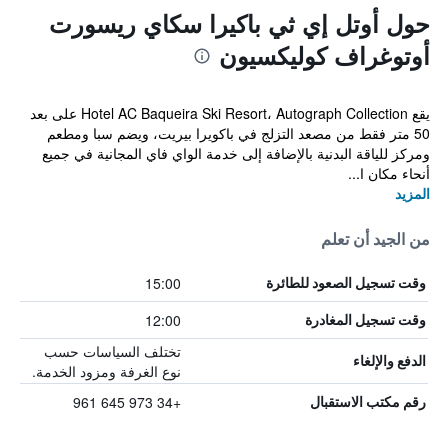
حول أوتل إي ثي باكيرا سكاي ريسورت
أوتوغراف كوليكسيون
يقع Hotel AC Baqueira Ski Resort، Autograph Collection على بعد
50 متر فقط من مصعد التزلج في باكويرا بيريت، ويضم سبا ومطعم
ومركز للياقة البدنية بالإضافة إلى خدمة الواي فاي المجانية في جميع
أنحاء مكان ا...
المزيد
من الجيد أن تعلم
15:00
وقت تسجيل الصعود للطائرة
12:00
وقت تسجيل المغادرة
تختلف السياسات حسب
الدفع والإلغاء
نوع الغرفة ومزود الخدمة.
+34 973 645 961
رقم مكتب الاستقبال