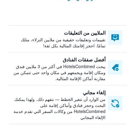
الملايين من التعليقات
تقييمات وتعليقات حقيقية من ملايين النزلاء، مثلك
تمامًا. احجز إقامتك المثالية بكل ثقة!
أفضل صفقات الفنادق
يبحث HotelsCombined في أكثر من 3 ملايين فندق
ومكان إقامة ويجمعهم في مكان واحد حتى تتمكن من
مقارنة أماكن الإقامة المثالية.
إلغاء مجاني
من الوارد أن تتغير الخطط — نتفهم ذلك. ولهذا يمكنك
البحث وحجز فنادق وأماكن إقامة على
HotelsCombined من وكالات السفر التي تقدم خدمة
الإلغاء المجاني