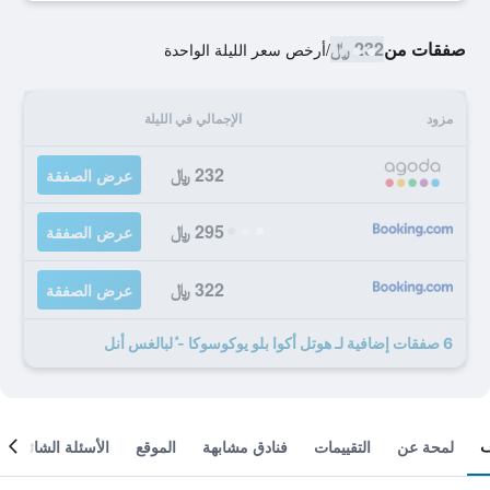
صفقات من
232 ﷼
/
أرخص سعر الليلة الواحدة
مزود
الإجمالي في الليلة
232 ﷼
عرض الصفقة
295 ﷼
عرض الصفقة
322 ﷼
عرض الصفقة
6 صفقات إضافية لـ هوتل أكوا بلو يوكوسوكا - ٔلبالغس أنل
لمحة عن
التقييمات
فنادق مشابهة
الموقع
الأسئلة الشائعة