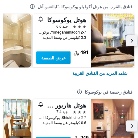
فنادق بالقرب من هوتل أكوا بلو يوكوسوكا - ٔلبالغس أنل
هوتل يوكوسوكا
3 نجوم
جيد 6.6
2-7 Yonegahamadori, يوكوسوكا, اليابان
3.3 كيلومتر عن وسط المدينة
491 ﷼
عرض الصفقة
شاهد المزيد من الفنادق القريبة
فنادق رخيصة في يوكوسوكا
هوتل هاربور يوكوسوكا
3 نجوم
جيد 7.4
2-7 Shioiri-cho, يوكوسوكا, اليابان
0.6 كيلومتر عن وسط المدينة
249 ﷼