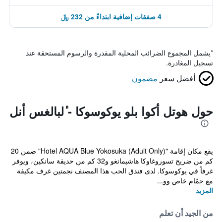
4 صفقات إضافية ابتداءً من 232 ﷼
*
يشمل المجموع الضرائب المحلية المقدرة والرسوم المستحقة عند
تسجيل المغادرة.
أفضل سعر
مضمون
حول هوتل أكوا بلو يوكوسوكا - ٔلبالغس أنل
يقع مكان إقامة "Hotel AQUA Blue Yokosuka (Adult Only)" ضمن 20
كم من ضريح تسوروغاوكا هاشيمانغو و32 كم من حديقة سانكين، ويوفر
غرفاً في يوكوسوكا. لدى فندق الحب هذا المصنف نجمتين غرف مكيفة
مع حمّام خاص وو...
المزيد
من الجيد أن تعلم