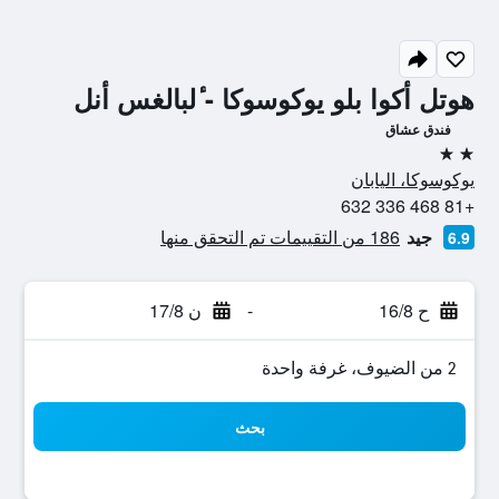
هوتل أكوا بلو يوكوسوكا - ٔلبالغس أنل
فندق عشاق
2 نجمتين
يوكوسوكا، اليابان
+81 468 336 632
جيد
186 من التقييمات تم التحقق منها
6.9
ح 16/8
-
ن 17/8
2 من الضيوف، غرفة واحدة
بحث