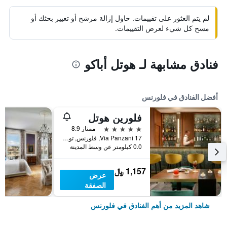
لم يتم العثور على تقييمات. حاول إزالة مرشح أو تغيير بحثك أو
مسح كل شيء لعرض التقييمات.
فنادق مشابهة لـ هوتل أباكو
أفضل الفنادق في فلورنس
فلورين هوتل
5 نجوم
ممتاز 8.9
17 Via Panzani, فلورنس, توسكانا, إيطاليا
0.0 كيلومتر عن وسط المدينة
1,157 ﷼
عرض
الصفقة
شاهد المزيد من أهم الفنادق في فلورنس