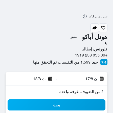
صور لـ هوتل أباكو
هوتل أباكو
فندق
نجمة واحدة
فلورنس، إيطاليا
+39 055 238 1919
جيد
1,599 من التقييمات تم التحقق منها
7.4
ن 17/8
-
ث 18/8
2 من الضيوف، غرفة واحدة
بحث