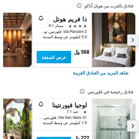
فنادق بالقرب من هوتل أباكو
ذا فريم هوتل
4 نجوم
ممتاز 9.1
Via Panzani 2, فلورنس, توسكانا, إيطاليا
0.0 كيلومتر عن وسط المدينة
568 ﷼
عرض الصفقة
شاهد المزيد من الفنادق القريبة
فنادق رخيصة في فلورنس
لوجيا فيورنتينا
نجمة واحدة
جيد 7.1
Via San Gallo 31, فلورنس, توسكانا, إيطاليا
1.0 كيلومتر عن وسط المدينة
222 ﷼