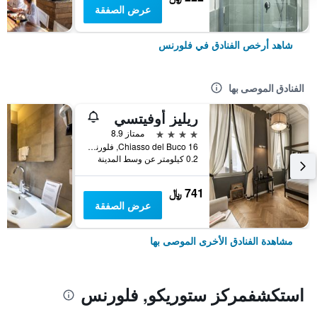
عرض الصفقة
شاهد أرخص الفنادق في فلورنس
الفنادق الموصى بها
ريليز أوفيتسي
4 نجوم
ممتاز 8.9
Chiasso del Buco 16, فلورنس, توسكانا, إيطاليا
0.2 كيلومتر عن وسط المدينة
741 ﷼
عرض الصفقة
مشاهدة الفنادق الأخرى الموصى بها
استكشفمركز ستوريكو, فلورنس