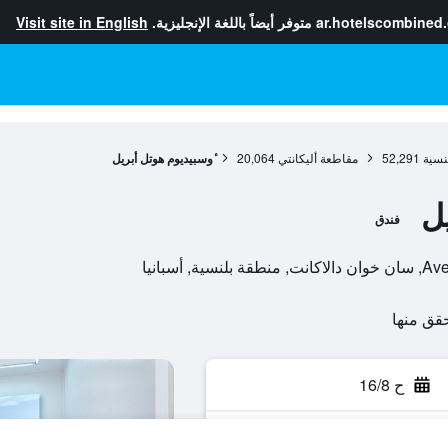
ar.hotelscombined
متوفر أيضاً باللغة الإنجليزية.
Visit site in English
نسية
52,291
مقاطعة أليكانتي
20,064
ٔوسبيديوم هوتل أبريل
ل
فندق
أسبانيا
ح 16/8