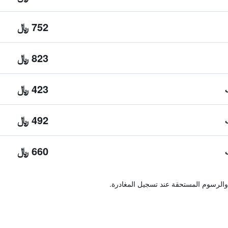
752 ﷼
823 ﷼
423 ﷼
492 ﷼
660 ﷼
والرسوم المستحقة عند تسجيل المغادرة.