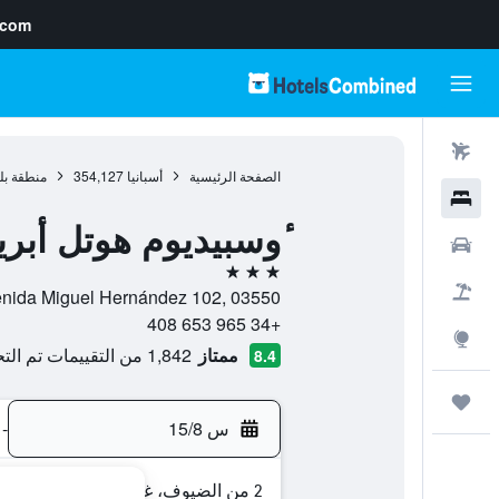
.com
رحلات طيران
الصفحة الرئيسية
أسبانيا
354,127
منطقة بل
فنادق
ٔوسبيديوم هوتل أبري
سيارات
3 نجوم
حزم العروض
Avenida Miguel Hernández 102, 03550, سان خوان دالاكانت, منطقة بلنسية, 
+34 965 653 408
استكشاف
ممتاز
1,842 من التقييمات تم التحقق منها
8.4
رحلات
س 15/8
-
2 من الضيوف، غرفة واحدة