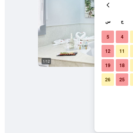
ج
س
5
4
12
11
1/12
حمام
19
18
26
25