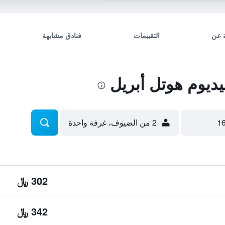
 عن
التقييمات
فنادق مشابهة
ديوم هوتل أبريل
2 من الضيوف، غرفة واحدة
302 ﷼
342 ﷼