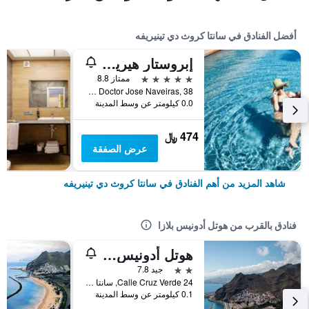
أفضل الفنادق في سانتا كروث دي تينيريفه
إبروستار هيريتيدج جراند مينسي
5 نجوم
ممتاز 8.8
Calle Doctor Jose Naveiras, 38, سانتا كروث دي تينيريفه, تنريف, أسبانيا
0.0 كيلومتر عن وسط المدينة
474 ﷼
عرض الصفقة
شاهد المزيد من أهم الفنادق في سانتا كروث دي تينيريفه
فنادق بالقرب من هوتل أدونيس بلازا
هوتل أدونيس كابيتال
2 نجمتين
جيد 7.8
Calle Cruz Verde 24, سانتا كروث دي تينيريفه, تنريف, أسبانيا
0.1 كيلومتر عن وسط المدينة