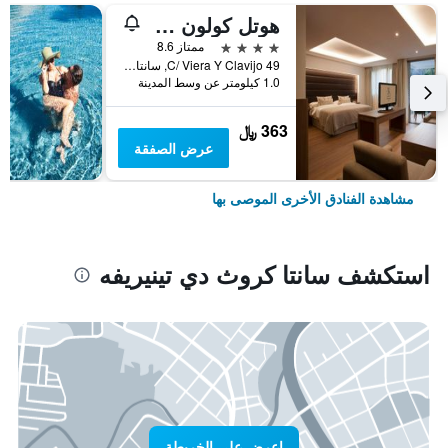
هوتل كولون رامبلا
4 نجوم
ممتاز 8.6
C/ Viera Y Clavijo 49, سانتا كروث دي تينيريفه, تنريف, أسبانيا
1.0 كيلومتر عن وسط المدينة
363 ﷼
عرض الصفقة
مشاهدة الفنادق الأخرى الموصى بها
استكشف سانتا كروث دي تينيريفه
اعرض على الخريطة