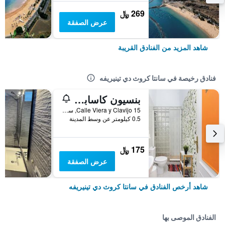
269 ﷼
عرض الصفقة
شاهد المزيد من الفنادق القريبة
فنادق رخيصة في سانتا كروث دي تينيريفه
بنسيون كاسابلانكا
15 Calle Viera y Clavijo, سانتا كروث دي تينيريفه, تنريف, أسبانيا
0.5 كيلومتر عن وسط المدينة
175 ﷼
عرض الصفقة
شاهد أرخص الفنادق في سانتا كروث دي تينيريفه
الفنادق الموصى بها