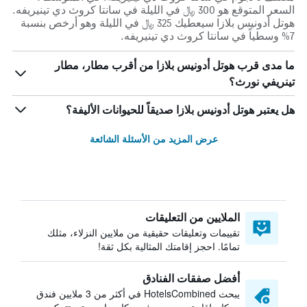
السعر المتوقع هو 300 ﷼ في الليلة في سانتا كروث دي تينيريفه.
هوتل أدونيس بلازا سيعطيك 325 ﷼ في الليلة وهو أرخص بنسبة
7% وسطياً في سانتا كروث دي تينيريفه.
ما مدى قرب هوتل أدونيس بلازا من أقرب مطار، مطار
تينريفي نورث؟
هل يعتبر هوتل أدونيس بلازا صديقاً للحيوانات الأليفة؟
عرض المزيد من الأسئلة الشائعة
الملايين من التعليقات
تقييمات وتعليقات حقيقية من ملايين النزلاء، مثلك
تمامًا. احجز إقامتك المثالية بكل ثقة!
أفضل صفقات الفنادق
يبحث HotelsCombined في أكثر من 3 ملايين فندق