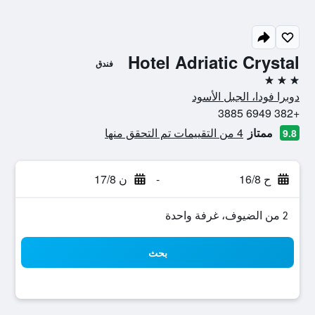
Hotel Adriatic Crystal
فندق
3 نجوم
دوبرا فودا، الجبل الأسود
+382 6949 3885
ممتاز
4 من التقييمات تم التحقق منها
9.8
ح 16/8
-
ن 17/8
2 من الضيوف، غرفة واحدة
بحث