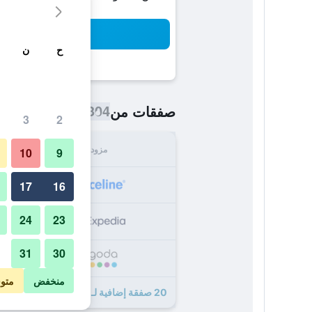
بح
ح
ن
304 ﷼
صفقات من
/
أرخص سعر اللي
3
2
مزود
الإجما
10
9
304
17
16
24
23
306
31
30
309
منخفض
متو
20 صفقة إضافية لـ هوتل أهورنهوف