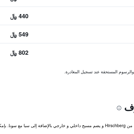
440 ﷼
549 ﷼
802 ﷼
والرسوم المستحقة عند تسجيل المغادرة.
وف
يقع الفندق على بعد مسافه قصيرة بالسيارة من Hirschberg و يضم مسبح داخلي و خارجي بالإضافة 