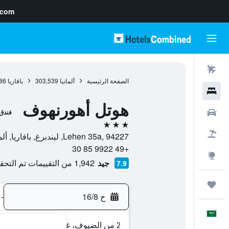
.com
رحلات طيران
الصفحة الرئيسية
ألمانيا
303,539
بافاريا
86
فنادق
هوتل أهورنهوف
سيارات
فندق
3 نجوم
حزم العروض
Lehen 35a, 94227, ليندبرغ, بافاريا, ألمانيا
+49 9922 85 30
استكشاف
جيد
1,942 من التقييمات تم التحقق منها
7.9
رحلات
ح 16/8
-
العَرَبِيَّة
2 من الضيوف، غرفة واحدة