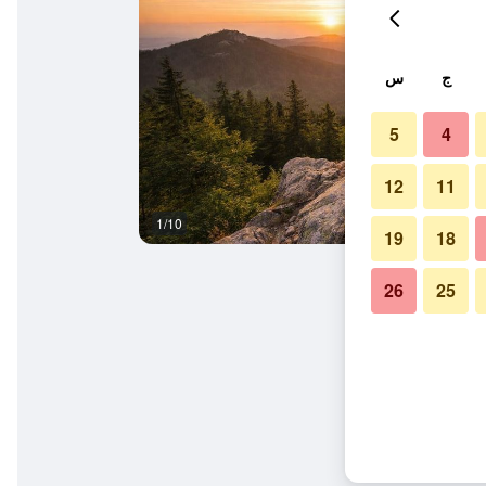
ج
س
5
4
12
11
1/10
ردهة
19
18
26
25