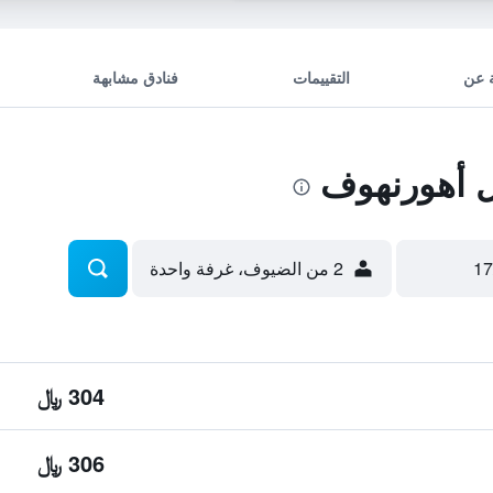
 عن
التقييمات
فنادق مشابهة
 أهورنهوف
2 من الضيوف، غرفة واحدة
304 ﷼
306 ﷼