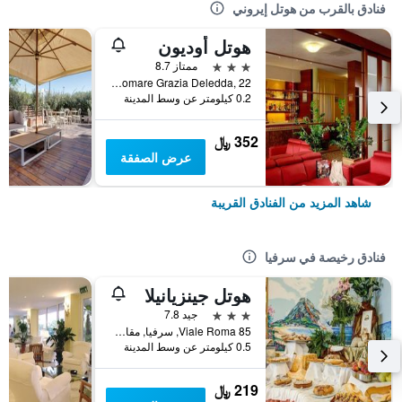
فنادق بالقرب من هوتل إيروني
هوتل أوديون
3 نجوم
ممتاز 8.7
Lungomare Grazia Deledda, 22, سرفيا, مقاطعة رافينا, إيطاليا
0.2 كيلومتر عن وسط المدينة
352 ﷼
عرض الصفقة
شاهد المزيد من الفنادق القريبة
فنادق رخيصة في سرفيا
هوتل جينزيانيلا
3 نجوم
جيد 7.8
Viale Roma 85, سرفيا, مقاطعة رافينا, إيطاليا
0.5 كيلومتر عن وسط المدينة
219 ﷼