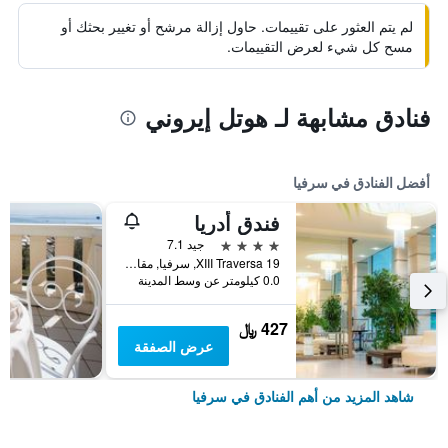
لم يتم العثور على تقييمات. حاول إزالة مرشح أو تغيير بحثك أو
مسح كل شيء لعرض التقييمات.
فنادق مشابهة لـ هوتل إيروني
أفضل الفنادق في سرفيا
فندق أدريا
4 نجوم
جيد 7.1
XIII Traversa 19, سرفيا, مقاطعة رافينا, إيطاليا
0.0 كيلومتر عن وسط المدينة
427 ﷼
عرض الصفقة
شاهد المزيد من أهم الفنادق في سرفيا