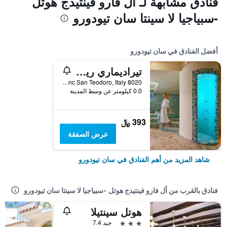
فنادق مشابهة لـ أل فارو فينتيدج هوتل
-سبياجيا لا سينتا سان تيودورو
أفضل الفنادق في سان تيودورو
تيراديماري ريزورت آند سبا
8020 Via Naviglio Snc San Teodoro, Italy, سان تيودورو, سردينيا, إيطاليا
0.0 كيلومتر عن وسط المدينة
393 ﷼
عرض الصفقة
شاهد المزيد من أهم الفنادق في سان تيودورو
فنادق بالقرب من أل فارو فينتيدج هوتل -سبياجيا لا سينتا سان تيودورو
هوتل سينتيلا
3 نجوم
جيد 7.4