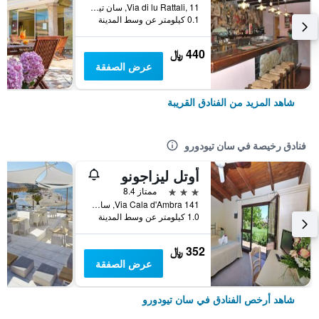
Via di lu Rattali, 11, سان تيودورو, سردينيا, إيطاليا
0.1 كيلومتر عن وسط المدينة
440 ﷼
عرض الصفقة
شاهد المزيد من الفنادق القريبة
فنادق رخيصة في سان تيودورو
أوتل ليزاجونو
3 نجوم
ممتاز 8.4
Via Cala d'Ambra 141, سان تيودورو, سردينيا, إيطاليا
1.0 كيلومتر عن وسط المدينة
352 ﷼
عرض الصفقة
شاهد أرخص الفنادق في سان تيودورو