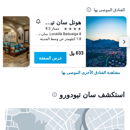
الفنادق الموصى بها
هوتل سان تيودورو
4 نجوم
ممتاز 8.3
Località Badualga 8, سان تيودورو, سردينيا, إيطاليا
1.8 كيلومتر عن وسط المدينة
633 ﷼
عرض الصفقة
مشاهدة الفنادق الأخرى الموصى بها
استكشف سان تيودورو