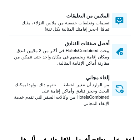
الملايين من التعليقات
تقييمات وتعليقات حقيقية من ملايين النزلاء، مثلك
تمامًا. احجز إقامتك المثالية بكل ثقة!
أفضل صفقات الفنادق
يبحث HotelsCombined في أكثر من 3 ملايين فندق
ومكان إقامة ويجمعهم في مكان واحد حتى تتمكن من
مقارنة أماكن الإقامة المثالية.
إلغاء مجاني
من الوارد أن تتغير الخطط — نتفهم ذلك. ولهذا يمكنك
البحث وحجز فنادق وأماكن إقامة على
HotelsCombined من وكالات السفر التي تقدم خدمة
الإلغاء المجاني