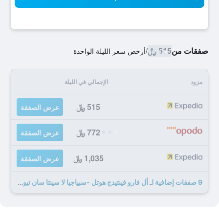
صفقات من
515 ﷼
/
أرخص سعر الليلة الواحدة
مزود
الإجمالي في الليلة
515 ﷼
عرض الصفقة
772 ﷼
عرض الصفقة
1,035 ﷼
عرض الصفقة
9 صفقات إضافية لـ أل فارو فينتيدج هوتل -سبياجيا لا سينتا سان تيودورو