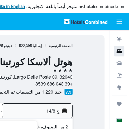
ar.hotelscombined.com
متوفر أيضاً باللغة الإنجليزية.
site in English
رحلات طيران
الصفحة الرئيسية
إيطاليا
522,395
فينيتو
25
فنادق
هوتل ألاسكا كورتينا
سيارات
4 نجوم
حزم العروض
Largo Delle Poste 39, 32043, كورتينا دى أمبيزو, فينيتو, إيطاليا
+39 043 686 8539
استكشاف
جيد
1,220 من التقييمات تم التحقق منها
7.3
رحلات
ج 14/8
-
العَرَبِيَّة
2 من الضيوف، غرفة واحدة