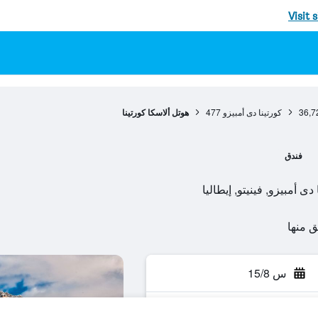
Visit 
36,7
كورتينا دى أمبيزو
477
هوتل ألاسكا كورتينا
فندق
س 15/8