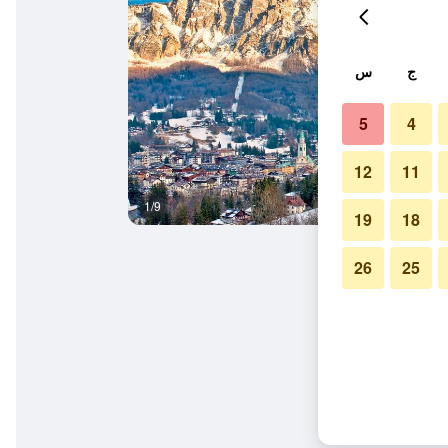
ج
س
5
4
12
11
1/9
غرفة نوم
19
18
26
25