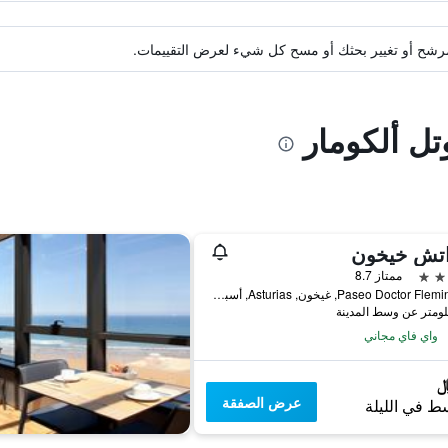
ة مرشح أو تغيير بحثك أو مسح كل شيء لعرض التقييمات.
تل ألكومار
اتش خيخون
ممتاز 8.7
Paseo Doctor Fleming, 71, غيخون, Asturias, أسبانيا
واي فاي مجاني
عرض الصفقة
ط في الليلة