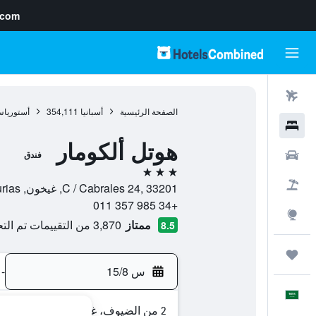
.com
رحلات طيران
الصفحة الرئيسية
أسبانيا
354,111
أستوريا
فنادق
هوتل ألكومار
سيارات
فندق
3 نجوم
حزم العروض
C / Cabrales 24, 33201, غيخون, Asturias, أسبانيا
+34 985 357 011
استكشاف
ممتاز
3,870 من التقييمات تم التحقق منها
8.5
رحلات
س 15/8
-
العَرَبِيَّة
2 من الضيوف، غرفة واحدة