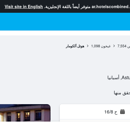
ar.hotelscombined
متوفر أيضاً باللغة الإنجليزية.
Visit site in English
س
7,554
غيخون
1,098
هوتل ألكومار
ح 16/8