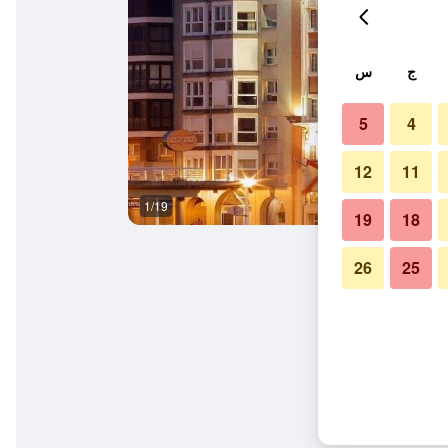
ج
س
5
4
12
11
1/19
ردهة
19
18
26
25