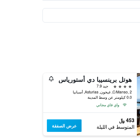
هوتل برينسيبا دي أستورياس
4 نجوم
جيد 7.9
C/Manso, 2, غيخون, Asturias, أسبانيا
0.0 كيلومتر عن وسط المدينة
واي فاي مجاني
453 ﷼
عرض الصفقة
المتوسط في الليلة