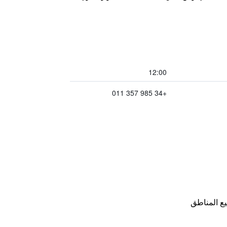
12:00
+34 985 357 011
ع المناطق