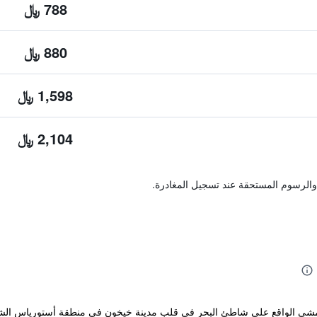
788 ﷼
880 ﷼
1,598 ﷼
2,104 ﷼
والرسوم المستحقة عند تسجيل المغادرة.