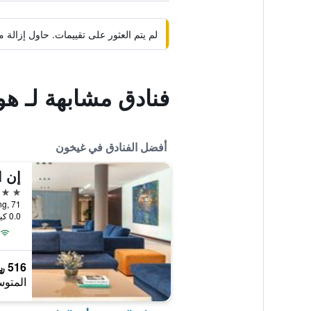
لم يتم العثور على تقييمات. حاول إزال
فنادق مشابهة لـ هو
أفضل الفنادق في غيخون
إن 
4 نجوم
0.0 كيلومتر عن وسط المدينة
516 ﷼
المتوس