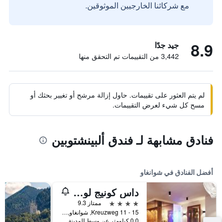
مع شركائنا الخارجيين الموثوقين.
8.9
جيد جدًا
3,442 من التقييمات تم التحقق منها
لم يتم العثور على تقييمات. حاول إزالة مرشح أو تغيير بحثك أو
مسح كل شيء لعرض التقييمات.
فنادق مشابهة لـ فندق ألبينشتوبين
أفضل الفنادق في شوانغاو
داس كونيج لودويج - لبالغي فقط
4 نجوم
ممتاز 9.3
Kreuzweg 11 - 15, شوانغاو, بافاريا, ألمانيا
0.0 كيلومتر عن وسط المدينة