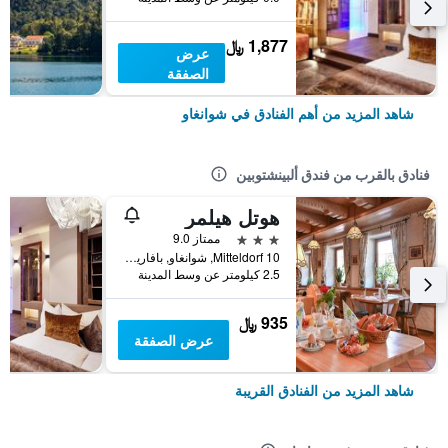
1,877 ﷼
عرض
الصفقة
شاهد المزيد من أهم الفنادق في شوانغاو
فنادق بالقرب من فندق ألبينشتوبين
هوتل هيلمر
3 نجوم
ممتاز 9.0
Mitteldorf 10, شوانغاو, بافاريا, ألمانيا
2.5 كيلومتر عن وسط المدينة
935 ﷼
عرض الصفقة
شاهد المزيد من الفنادق القريبة