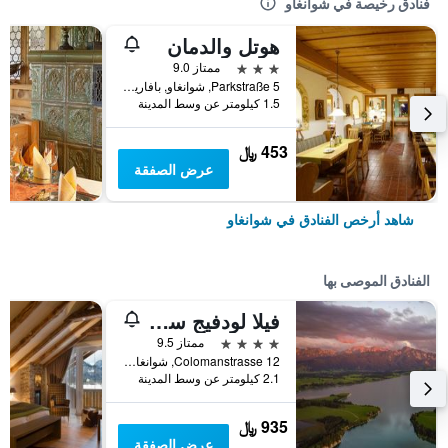
فنادق رخيصة في شوانغاو
هوتل والدمان
3 نجوم
ممتاز 9.0
Parkstraße 5, شوانغاو, بافاريا, ألمانيا
1.5 كيلومتر عن وسط المدينة
453 ﷼
عرض الصفقة
شاهد أرخص الفنادق في شوانغاو
الفنادق الموصى بها
فيلا لودفيج سويت هوتل آند شاليه
4 نجوم
ممتاز 9.5
Colomanstrasse 12, شوانغاو, بافاريا, ألمانيا
2.1 كيلومتر عن وسط المدينة
935 ﷼
عرض الصفقة