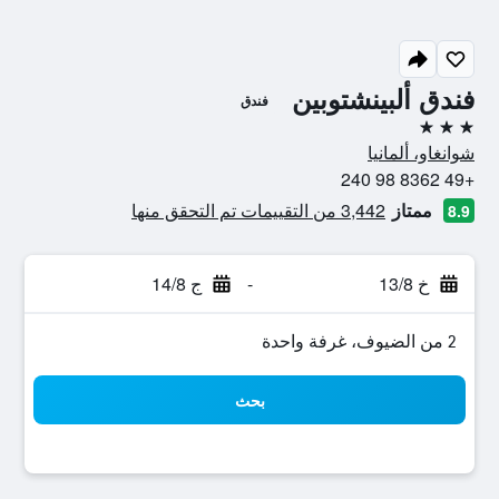
فندق ألبينشتوبين
فندق
3 نجوم
شوانغاو، ألمانيا
+49 8362 98 240
ممتاز
3,442 من التقييمات تم التحقق منها
8.9
خ 13/8
-
ج 14/8
2 من الضيوف، غرفة واحدة
بحث