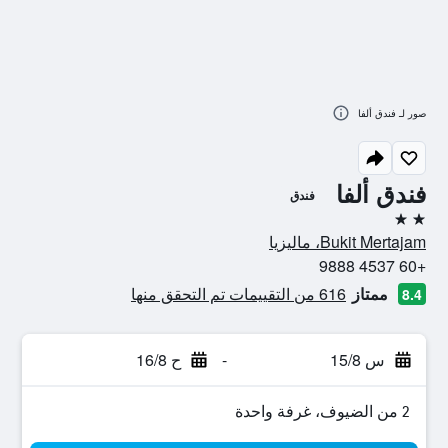
صور لـ فندق ألفا
فندق ألفا
فندق
2 نجمتين
Bukit Mertajam، ماليزيا
+60 4537 9888
ممتاز
616 من التقييمات تم التحقق منها
8.4
س 15/8
-
ح 16/8
2 من الضيوف، غرفة واحدة