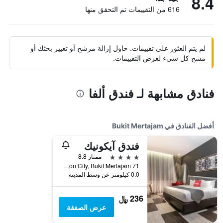
8.4
616 من التقييمات تم التحقق منها
لم يتم العثور على تقييمات. حاول إزالة مرشح أو تغيير بحثك أو
مسح كل شيء لعرض التقييمات.
فنادق مشابهة لـ فندق ألفا
أفضل الفنادق في Bukit Mertajam
فندق آيكونيك
4 نجوم
ممتاز 8.8
71 Jalan Icon City, Icon City, Bukit Mertajam, ماليزيا
0.0 كيلومتر عن وسط المدينة
236 ﷼
عرض الصفقة