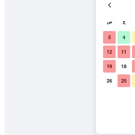
ج
س
5
4
12
11
19
18
26
25