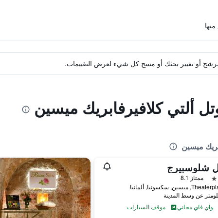
ة مرشح أو تغيير بحثك أو مسح كل شيء لعرض التقييمات.
تل ألتي كلافيرفابريك ميسين
بريك ميسين
ل شلوسبيرج
ممتاز 8.1
T, ميسين, سكسونيا, ألمانيا
واي فاي مجاني
موقف السيارات