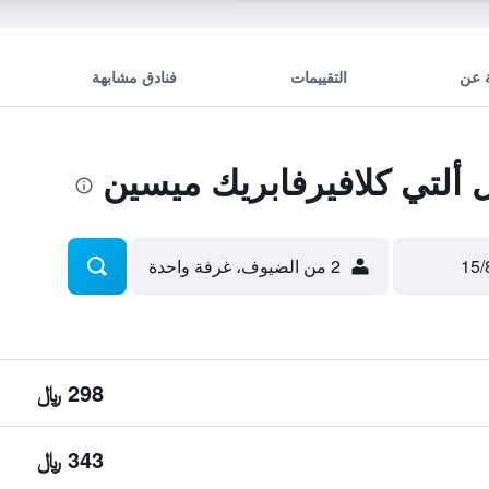
 عن
التقييمات
فنادق مشابهة
ألتي كلافيرفابريك ميسين
2 من الضيوف، غرفة واحدة
298 ﷼
343 ﷼