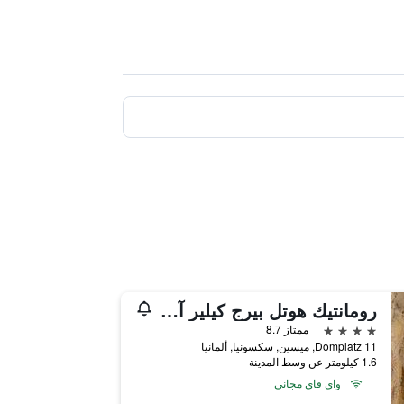
رومانتيك هوتل بيرج كيلير آند ريزيدينز كيرستينج هاوس
4 نجوم
ممتاز 8.7
Domplatz 11, ميسين, سكسونيا, ألمانيا
1.6 كيلومتر عن وسط المدينة
واي فاي مجاني