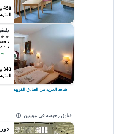
450 ﷼
المتوس
شفي
3 نجوم
Markt 6, ميسين, سكسونيا,
1.6 كيلومتر عن وسط المدينة
343 ﷼
المتوس
شاهد المزيد من الفنادق القريبة
فنادق رخيصة في ميسين
دوري