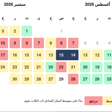
أغسطس 2026
سبتمبر 2026
ث
ث
ر
خ
ج
س
ح
ن
ث
ر
خ
3
2
1
1
لة الواحدة
10
9
8
7
6
8
7
6
5
4
لي في الليلة
17
16
15
14
13
15
14
13
12
11
 ﷼
عرض الصفقة
24
23
22
21
20
22
21
20
19
18
30
29
28
27
29
28
27
26
25
 ﷼
عرض الصفقة
 ﷼
عرض الصفقة
سط
مرتفع
بناءً على متوسط أسعار الفنادق ذات الثلاث نجوم.