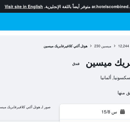
ar.hotelscombined
متوفر أيضاً باللغة الإنجليزية.
Visit site in English
12,244
ميسين
230
هوتل ألتي كلافيرفابريك ميسين
بريك ميسين
فندق
صور لـ هوتل ألتي كلافيرفابريك ميس
س 15/8