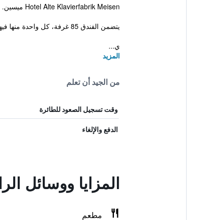
Hotel Alte Klavierfabrik Meisen ميسين. بالإضافة إلى توفر واي فاي مجاني ، معاملات فورية للحجز والمغادرة وسونا.
يتضمن الفندق 85 غرفة، كل واحدة منها فيها عدد من المرافق لضمان إقامة مريحة.
ي...
المزيد
من الجيد أن تعلم
وقت تسجيل الصعود للطائرة
الدفع والإلغاء
المزايا ووسائل الر
مطعم