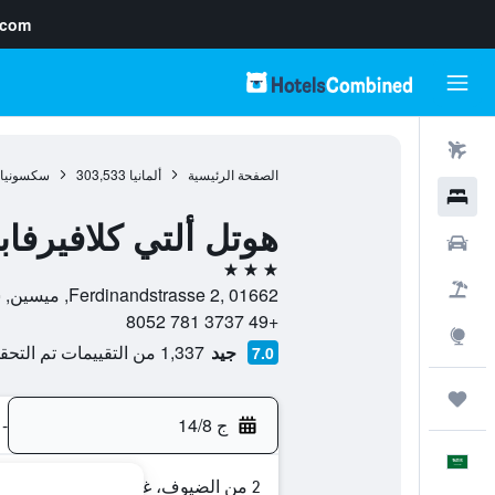
.com
رحلات طيران
الصفحة الرئيسية
ألمانيا
303,533
سكسونيا
فنادق
هوتل ألتي كلافيرفا
سيارات
3 نجوم
حزم العروض
Ferdinandstrasse 2, 01662, ميسين, سكسونيا, ألمانيا
+49 3737 781 8052
استكشاف
جيد
1,337 من التقييمات تم التحقق منها
7.0
رحلات
ج 14/8
-
العَرَبِيَّة
2 من الضيوف، غرفة واحدة