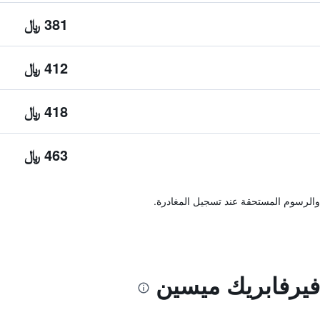
381 ﷼
412 ﷼
418 ﷼
463 ﷼
والرسوم المستحقة عند تسجيل المغادرة.
فيرفابريك ميسين