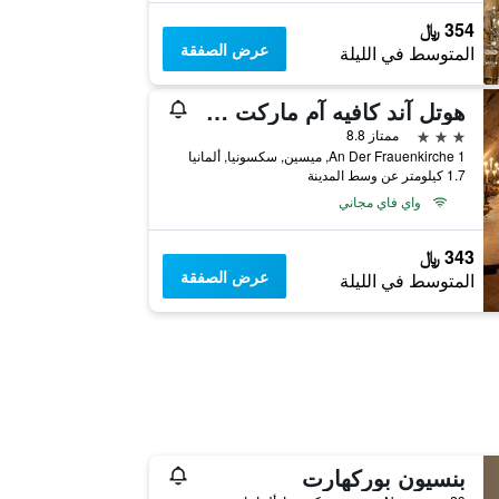
354 ﷼
عرض الصفقة
المتوسط في الليلة
هوتل آند كافيه آم ماركت ريزيدينز
3 نجوم
ممتاز 8.8
An Der Frauenkirche 1, ميسين, سكسونيا, ألمانيا
1.7 كيلومتر عن وسط المدينة
واي فاي مجاني
343 ﷼
عرض الصفقة
المتوسط في الليلة
بنسيون بوركهارت