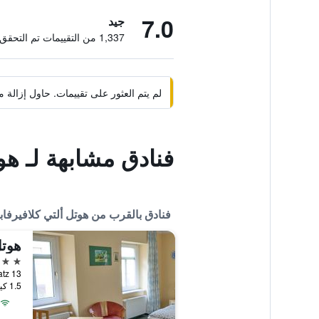
7.0
جيد
1,337 من التقييمات تم التحقق منها
لم يتم العثور على تقييمات. حاول إزال
فنادق مشابهة لـ هو
فنادق بالقرب من هوتل ألتي كلافيرفا
هوت
3 نجوم
heaterplatz 13
1.5 كيلومتر عن وسط المدينة