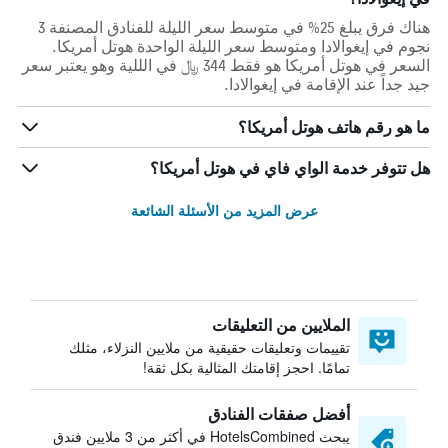
هناك فرق يبلغ 25% في متوسط ​​سعر الليلة للفنادق المصنفة 3
نجوم في إيغوالادا ومتوسط ​​سعر الليلة الواحدة هوتل أمريكا.
السعر في هوتل أمريكا هو فقط 344 ﷼ في الللية وهو يعتبر سعر
جيد جداً عند الإقامة في إيغوالادا.
ما هو رقم هاتف هوتل أمريكا؟
هل تتوفر خدمة الواي فاي في هوتل أمريكا؟
عرض المزيد من الأسئلة الشائعة
الملايين من التعليقات
تقييمات وتعليقات حقيقية من ملايين النزلاء، مثلك
تمامًا. احجز إقامتك المثالية بكل ثقة!
أفضل صفقات الفنادق
يبحث HotelsCombined في أكثر من 3 ملايين فندق