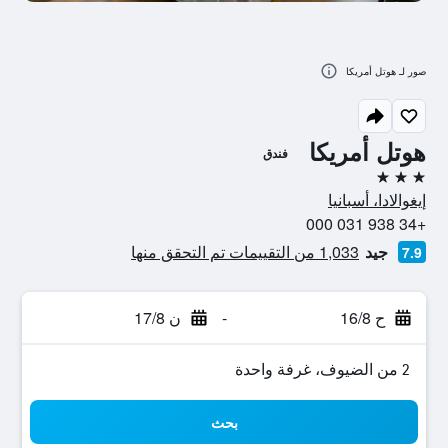
صور لـ هوتل أمريكا
هوتل أمريكا
فندق
3 نجوم
إيغوالادا، أسبانيا
+34 938 031 000
جيد
1,033 من التقييمات تم التحقق منها
7.9
ح 16/8
-
ن 17/8
2 من الضيوف، غرفة واحدة
بحث