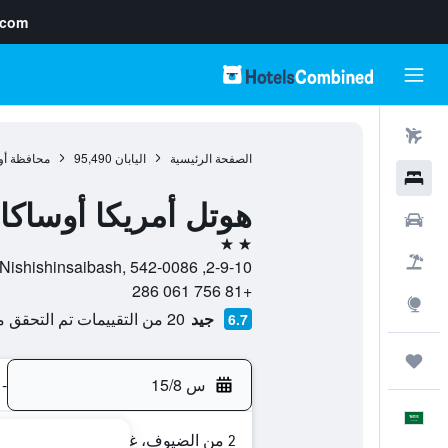
.com
رحلات طيران
الصفحة الرئيسية
اليابان
95,490
محافظة أو
فنادق
هوتل أمريكا أوساكا 
سيارات
2 نجمتين
حزم العروض
2-9-10, Nishishinsaibash, 542-0086, أوساكا, محافظة أوساكا, اليابان
+81 756 061 286
استكشاف
جيد
20 من التقييمات تم التحقق منها
6.7
رحلات
س 15/8
-
العَرَبِيَّة
2 من الضيوف، غرفة واحدة