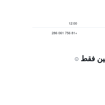
12:00
+81 756 061 286
غين فقط