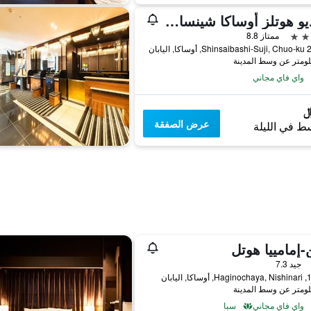
كانديو هوتلز أوساكا شينسايباشي
ممتاز 8.8
, اليابان
واي فاي مجاني
عرض الصفقة
ط في الليلة
إمامييا هوتل
جيد 7.3
 اليابان
واي فاي مجاني
سبا