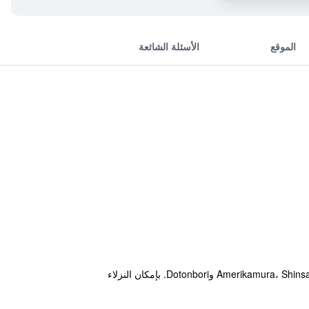
الموقع
الأسئلة الشائعة
يقع هذا الفندق بأسعاره المعقولة في منطقة Central Osaka أوساكا على بعد مسافة قصيرة سيراً على الأقدام من Amerikamura، Shinsaibashi وDotonbori. بإمكان النزلاء