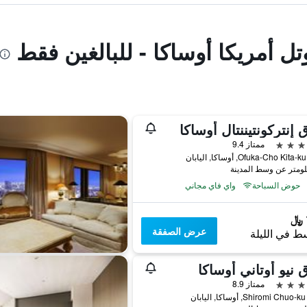
تل أمريكا أوساكا - للبالغين فقط
 إنتركونتيننتال أوساكا
ممتاز 9.4
حوض السباحة
واي فاي مجاني
عرض الصفقة
ط في الليلة
 نيو أوتاني أوساكا
ممتاز 8.9