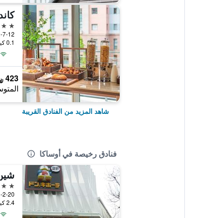
4 نجوم
2-7-12 Shinsaibashi-Suji, Chuo-ku, أوساكا
0.1 كيلومتر عن وسط المدينة
423 ﷼
المتوس
شاهد المزيد من الفنادق القريبة
فنادق رخيصة في أوساكا
شين-
2 نجمتين
1-2-20, Haginochaya, Nishinari, أوساكا,
2.4 كيلومتر عن وسط المدينة