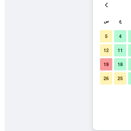
ج
س
5
4
12
11
19
18
26
25