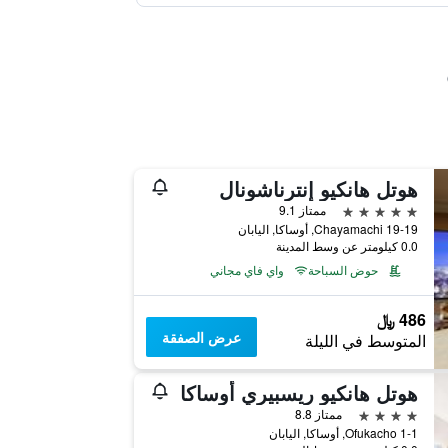
هوتل هانكيو إنترناشونال
5 نجوم
ممتاز 9.1
19-19 Chayamachi, أوساكا, اليابان
0.0 كيلومتر عن وسط المدينة
حوض السباحة
واي فاي مجاني
486 ﷼
عرض الصفقة
المتوسط في الليلة
هوتل هانكيو ريسبيري أوساكا
4 نجوم
ممتاز 8.8
1-1 Ofukacho, أوساكا, اليابان