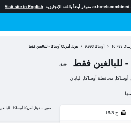
ar.hotelscombined
متوفر أيضاً باللغة الإنجليزية.
Visit site in English
ساكا
10,783
أوساكا
9,993
هوتل أمريكا أوساكا - للبالغين فقط
- للبالغين فقط
فندق
صور لـ هوتل أمريكا أوساكا - للبالغي
ح 16/8