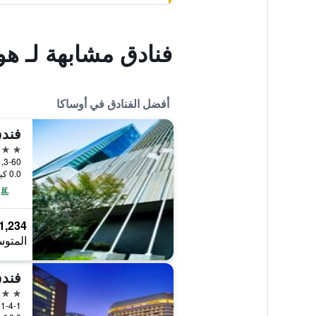
فنادق مشابهة لـ هو
أفضل الفنادق في أوساكا
فندق
5 نجوم
3-60, Ofuka-Cho Kita-ku, أوساكا, اليابان
0.0 كيلومتر عن وسط المدينة
1,234 ﷼
المتوس
فندق
5 نجوم
1-4-1 Shiromi Chuo-ku, أوساكا, اليابان