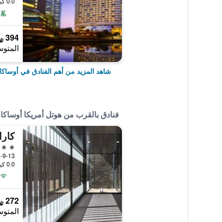
0.0 كيلومتر عن وسط المدينة
394 ﷼
المتوس
شاهد المزيد من أهم الفنادق في أوساكا
فنادق بالقرب من هوتل أمريكا أوساكا 
كارا
3 نجوم
2-9-13 Nishishinsaibashi, Chuo-ku, أوساكا
0.0 كيلومتر عن وسط المدينة
272 ﷼
المتوس