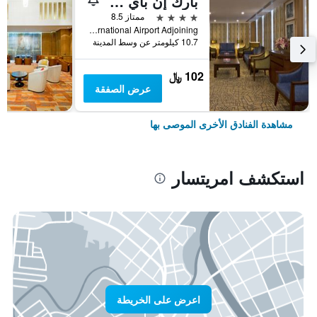
بارك إن باي راديسون أمريتسار أيربورت
4 نجوم
ممتاز 8.5
Opposite International Airport Adjoining, امريتسار, الهند
10.7 كيلومتر عن وسط المدينة
102 ﷼
عرض الصفقة
مشاهدة الفنادق الأخرى الموصى بها
استكشف امريتسار
اعرض على الخريطة