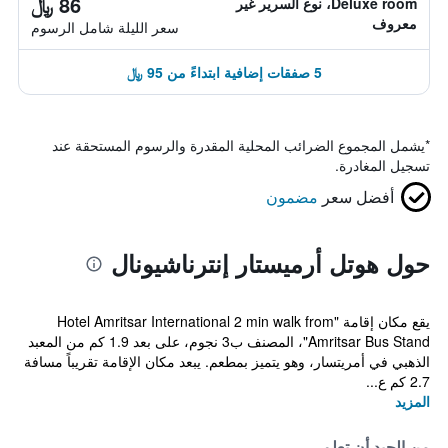
86 ﷼
Deluxe room، نوع السرير غير
معروف
سعر الليلة شامل الرسوم
5 صفقات إضافية ابتداءً من 95 ﷼
*
يشمل المجموع الضرائب المحلية المقدرة والرسوم المستحقة عند
تسجيل المغادرة.
أفضل سعر
مضمون
حول هوتل أرميستار إنترناشيونال
يقع مكان إقامة "Hotel Amritsar International 2 min walk from
Amritsar Bus Stand"، المصنف ب3 نجوم، على بعد 1.9 كم من المعبد
الذهبي في أمريتسار، وهو يتميز بمطعم. يبعد مكان الإقامة تقريباً مسافة
2.7 كم ع...
المزيد
من الجيد أن تعلم