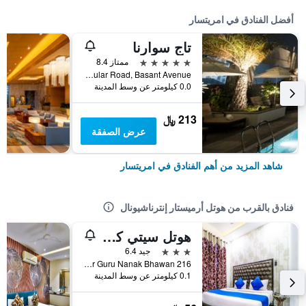
أفضل الفنادق في امريتسار
تاج سوارنا
5 نجوم
ممتاز 8.4
Plot No. C-3, Opp. Outer Circular Road, Basant Avenue, امريتسار, الهند
0.0 كيلومتر عن وسط المدينة
213 ﷼
عرض الصفقة
شاهد المزيد من أهم الفنادق في امريتسار
فنادق بالقرب من هوتل أرميستار إنترناشيونال
هوتل سيتي كاسل
3 نجوم
جيد 6.4
216 City Center, near Guru Nanak Bhawan, امريتسار, الهند
0.1 كيلومتر عن وسط المدينة