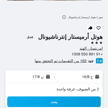
صور لـ هوتل أرميستار إنترناشيونال
هوتل أرميستار إنترناشيونال
فندق
3 نجوم
امريتسار، الهند
+91 991 550 1008
جيد
162 من التقييمات تم التحقق منها
7.4
ح 16/8
-
ن 17/8
2 من الضيوف، غرفة واحدة
بحث