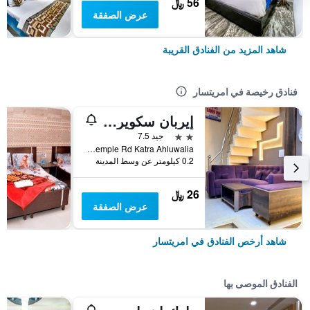
56 ﷼
عرض الصفقة
شاهد المزيد من الفنادق القريبة
فنادق رخيصة في امريتسار
إيربان سكوير باي إيربان جالاكسي
2 نجمتين
جيد 7.5
Golden Temple Rd Katra Ahluwalia, امريتسار, الهند
0.2 كيلومتر عن وسط المدينة
26 ﷼
عرض الصفقة
شاهد أرخص الفنادق في امريتسار
الفنادق الموصى بها