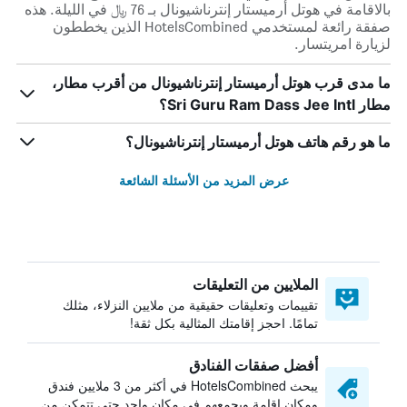
بالاقامة في هوتل أرميستار إنترناشيونال بـ 76 ﷼ في الليلة. هذه
صفقة رائعة لمستخدمي HotelsCombined الذين يخططون
لزيارة امريتسار.
ما مدى قرب هوتل أرميستار إنترناشيونال من أقرب مطار،
مطار Sri Guru Ram Dass Jee Intl؟
ما هو رقم هاتف هوتل أرميستار إنترناشيونال؟
عرض المزيد من الأسئلة الشائعة
الملايين من التعليقات
تقييمات وتعليقات حقيقية من ملايين النزلاء، مثلك
تمامًا. احجز إقامتك المثالية بكل ثقة!
أفضل صفقات الفنادق
يبحث HotelsCombined في أكثر من 3 ملايين فندق
ومكان إقامة ويجمعهم في مكان واحد حتى تتمكن من