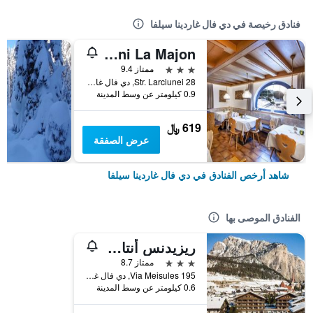
فنادق رخيصة في دي فال غاردينا سيلفا
Garni La Majon
3 نجوم
ممتاز 9.4
Str. Larciunei 28, دي فال غاردينا سيلفا, ألتو أديجي, إيطاليا
0.9 كيلومتر عن وسط المدينة
619 ﷼
عرض الصفقة
شاهد أرخص الفنادق في دي فال غاردينا سيلفا
الفنادق الموصى بها
ريزيدنس أنتاريس
3 نجوم
ممتاز 8.7
Via Meisules 195, دي فال غاردينا سيلفا, ألتو أديجي, إيطاليا
0.6 كيلومتر عن وسط المدينة