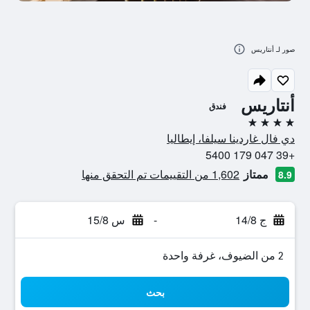
صور لـ أنتاريس
أنتاريس
فندق
4 نجوم
دي فال غاردينا سيلفا، إيطاليا
+39 047 179 5400
ممتاز
1,602 من التقييمات تم التحقق منها
8.9
ج 14/8
-
س 15/8
2 من الضيوف، غرفة واحدة
بحث