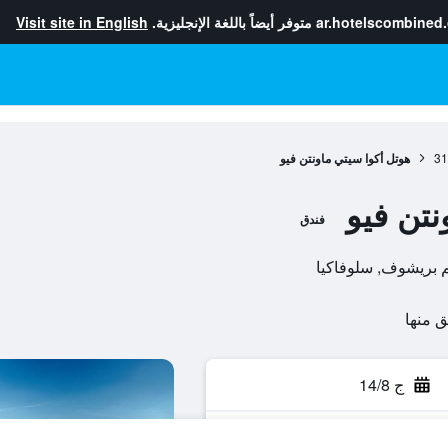
ar.hotelscombined
متوفر أيضاً باللغة الإنجليزية.
Visit site in English
31
هوتل أكوا سيتي ماونتن فيو
نتن فيو
فندق
ج 14/8