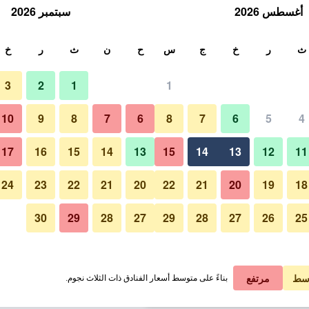
أغسطس 2026
سبتمبر 2026
ث
ث
ر
خ
ج
س
ح
ن
ث
ر
خ
3
2
1
1
لة الواحدة
10
9
8
7
6
8
7
6
5
4
حوض السباحة
لي في الليلة
17
16
15
14
13
15
14
13
12
11
 ﷼
عرض الصفقة
24
23
22
21
20
22
21
20
19
18
30
29
28
27
29
28
27
26
25
صور لـ هوتل أكوا سيتي ماونتن فيو
 ﷼
عرض الصفقة
 ﷼
عرض الصفقة
سط
مرتفع
بناءً على متوسط أسعار الفنادق ذات الثلاث نجوم.