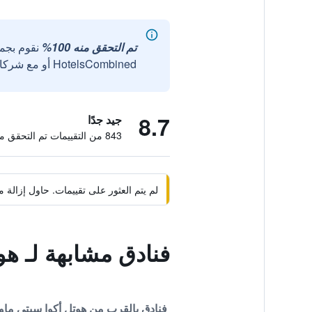
تم التحقق منه 100%
نقوم بجم
HotelsCombined أو مع شركائنا الخارجيين الموثوقين.
8.7
جيد جدًا
843 من التقييمات تم التحقق منها
لم يتم العثور على تقييمات. حاول إزال
فنادق مشابهة لـ هو
فنادق بالقرب من هوتل أكوا سيتي ماون