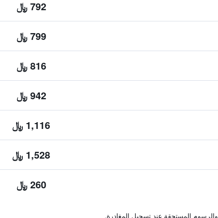
792 ﷼
799 ﷼
816 ﷼
942 ﷼
1,116 ﷼
1,528 ﷼
260 ﷼
والرسوم المستحقة عند تسجيل المغادرة.