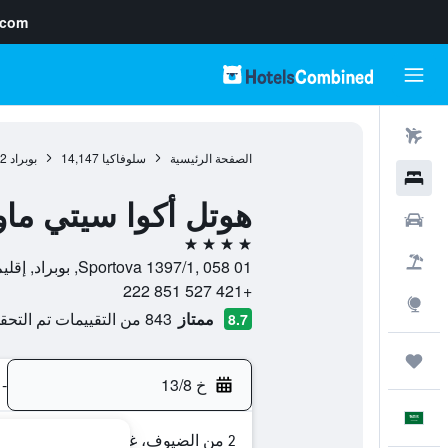
.com
رحلات طيران
الصفحة الرئيسية
سلوفاكيا
14,147
بوبراد
2
فنادق
هوتل أكوا سيتي ماو
سيارات
4 نجوم
حزم العروض
Sportova 1397/1, 058 01, بوبراد, إقليم بريشوف, سلوفاكيا
+421 527 851 222
استكشاف
ممتاز
843 من التقييمات تم التحقق منها
8.7
رحلات
خ 13/8
-
العَرَبِيَّة
2 من الضيوف، غرفة واحدة