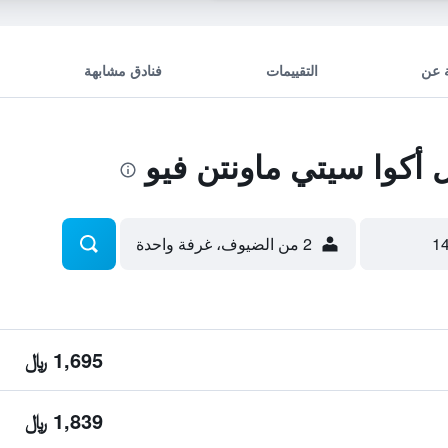
 عن
التقييمات
فنادق مشابهة
كوا سيتي ماونتن فيو
2 من الضيوف، غرفة واحدة
1,695 ﷼
1,839 ﷼