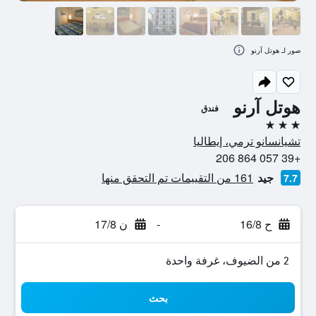
صور لـ هوتل آرنو
هوتل آرنو
فندق
3 نجوم
تشيانسانو ترمي، إيطاليا
+39 057 864 206
جيد
161 من التقييمات تم التحقق منها
7.7
ح 16/8
-
ن 17/8
2 من الضيوف، غرفة واحدة
بحث