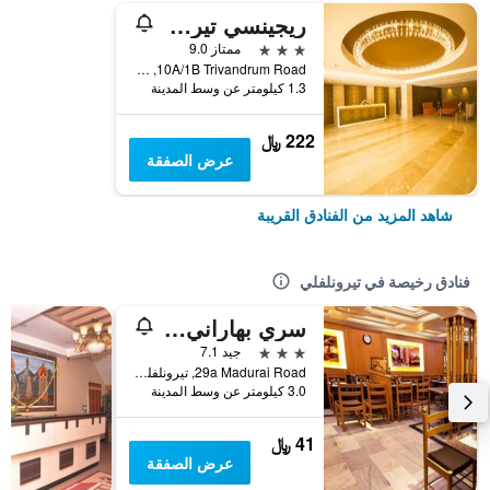
ريجينسي تيرونيلفيلي باي جي آر تي هوتلز
3 نجوم
ممتاز 9.0
10A/1B Trivandrum Road, تيرونلفلي, الهند
1.3 كيلومتر عن وسط المدينة
222 ﷼
عرض الصفقة
شاهد المزيد من الفنادق القريبة
فنادق رخيصة في تيرونلفلي
سري بهاراني هوتلز
3 نجوم
جيد 7.1
29a Madurai Road, تيرونلفلي, الهند
3.0 كيلومتر عن وسط المدينة
41 ﷼
عرض الصفقة