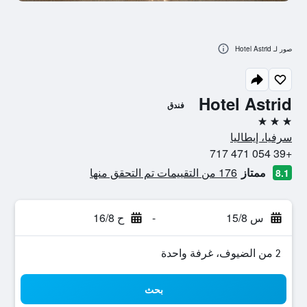
صور لـ Hotel Astrid
Hotel Astrid
فندق
3 نجوم
سرفيا، إيطاليا
+39 054 471 717
ممتاز
176 من التقييمات تم التحقق منها
8.1
س 15/8
-
ح 16/8
2 من الضيوف، غرفة واحدة
بحث