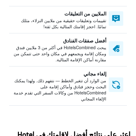
الملايين من التعليقات
تقييمات وتعليقات حقيقية من ملايين النزلاء، مثلك
تمامًا. احجز إقامتك المثالية بكل ثقة!
أفضل صفقات الفنادق
يبحث HotelsCombined في أكثر من 3 ملايين فندق
ومكان إقامة ويجمعهم في مكان واحد حتى تتمكن من
مقارنة أماكن الإقامة المثالية.
إلغاء مجاني
من الوارد أن تتغير الخطط — نتفهم ذلك. ولهذا يمكنك
البحث وحجز فنادق وأماكن إقامة على
HotelsCombined من وكالات السفر التي تقدم خدمة
الإلغاء المجاني
اعثر على نتائج أفضل لإقامتك في Hotel