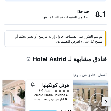
8.1
جيد جدًا
176 من التقييمات تم التحقق منها
لم يتم العثور على تقييمات. حاول إزالة مرشح أو تغيير بحثك أو
مسح كل شيء لعرض التقييمات.
فنادق مشابهة لـ Hotel Astrid
أفضل الفنادق في سرفيا
هوتل كونكيليا
4 نجوم
ممتاز 9.0
Lungomare Grazia Deledda 46, سرفيا, مقاطعة رافينا, إيطاليا
0.0 كيلومتر عن وسط المدينة