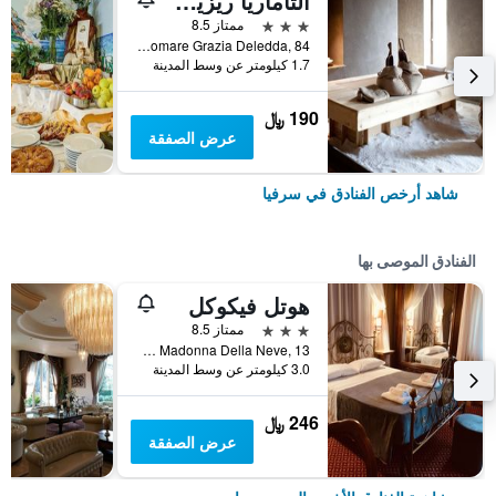
التاماريا ريزيدنس آند هوتل
3 نجوم
ممتاز 8.5
Lungomare Grazia Deledda, 84, سرفيا, مقاطعة رافينا, إيطاليا
1.7 كيلومتر عن وسط المدينة
190 ﷼
عرض الصفقة
شاهد أرخص الفنادق في سرفيا
الفنادق الموصى بها
هوتل فيكوكل
3 نجوم
ممتاز 8.5
Via Madonna Della Neve, 13, سرفيا, مقاطعة رافينا, إيطاليا
3.0 كيلومتر عن وسط المدينة
246 ﷼
عرض الصفقة