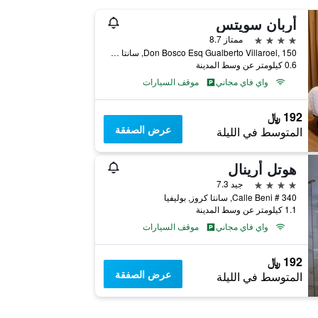
أربان سويتس
4 نجوم
ممتاز 8.7
Don Bosco Esq Gualberto Villaroel, 150, سانتا كروز, بوليفيا
0.6 كيلومتر عن وسط المدينة
واي فاي مجاني
موقف السيارات
192 ﷼
عرض الصفقة
المتوسط في الليلة
هوتل أرينال
4 نجوم
جيد 7.3
Calle Beni # 340, سانتا كروز, بوليفيا
1.1 كيلومتر عن وسط المدينة
واي فاي مجاني
موقف السيارات
192 ﷼
عرض الصفقة
المتوسط في الليلة