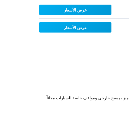
عرض الأسعار
عرض الأسعار
مة "Ex Hotel Asturias Centrico" في سانتا كروز دي لا سيرا، على بعد 800 م من Sacred Art Museum، ويتميز بمسبح خارجي ومواقف خاصة للسيارات مجاناً