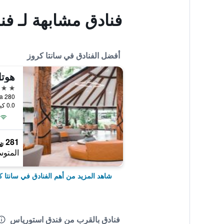
فنادق مشابهة لـ ف
أفضل الفنادق في سانتا كروز
هوتل
4 نجوم
ndoza 280
0.0 كيلومتر عن وسط المدينة
281 ﷼
المتوس
شاهد المزيد من أهم الفنادق في سانتا ك
فنادق بالقرب من فندق استورياس