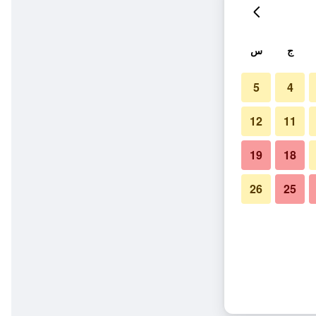
ج
س
5
4
12
11
19
18
26
25