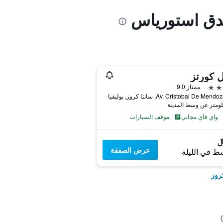
ندق استورياس
 كورتز
ممتاز 9.0
Av. Cristobal De Me, سانتا كروز, بوليفيا
واي فاي مجاني
موقف السيارات
عرض الصفقة
ط في الليلة
روز