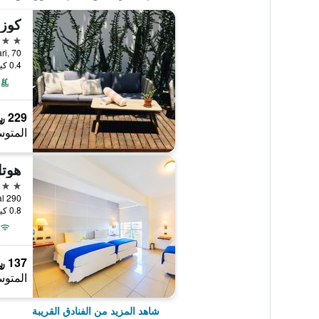
كوزم
3 نجوم
Pari, 70, سانتا كروز,
0.4 كيلومتر عن وسط المدينة
229 ﷼
المتوس
هوتل
3 نجوم
cional 290
0.8 كيلومتر عن وسط المدينة
137 ﷼
المتوس
شاهد المزيد من الفنادق القريبة