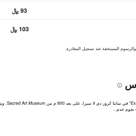
93 ﷼
103 ﷼
والرسوم المستحقة عند تسجيل المغادرة.
اس
يقع مكان إقا