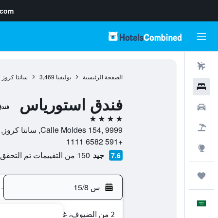
.com
رحلات طيران
الصفحة الرئيسية
بوليفيا
3,469
سانتا كروز
7
فنادق
فندق استورياس
سيارات
فند
4 نجوم
حزم العروض
Calle Moldes 154, 9999, سانتا كروز, Santa Cruz, بوليفيا
+591 6582 1111
استكشاف
جيد
150 من التقييمات تم التحقق منها
7.6
رحلات
س 15/8
-
العَرَبِيَّة
2 من الضيوف، غرفة واحدة