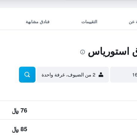
 عن
التقييمات
فنادق مشابهة
 استورياس
2 من الضيوف، غرفة واحدة
76 ﷼
85 ﷼