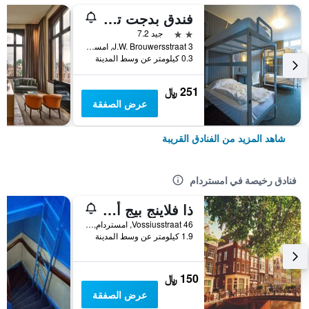
فندق بدجت تريانون
2 نجمتين
جيد 7.2
3 J.W. Brouwersstraat, امستردام, مقاطعة شمال هولندا, هولندا
0.3 كيلومتر عن وسط المدينة
251 ﷼
عرض الصفقة
شاهد المزيد من الفنادق القريبة
فنادق رخيصة في امستردام
ذا فلاينج بيج أبتاون هوستل
Vossiusstraat 46, امستردام, مقاطعة شمال هولندا, هولندا
1.9 كيلومتر عن وسط المدينة
150 ﷼
عرض الصفقة