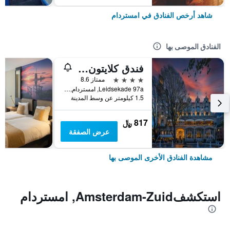
شاهد أرخص الفنادق في امستردام
الفنادق الموصى بها
فندق كلايتون أمستردام أمريكان
4 نجوم
ممتاز 8.6
Leidsekade 97a, امستردام, مقاطعة شمال هولندا, هولندا
1.5 كيلومتر عن وسط المدينة
817 ﷼
عرض الصفقة
مشاهدة الفنادق الأخرى الموصى بها
استكشفAmsterdam-Zuid, امستردام