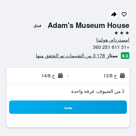
Adam's Museum House
فندق
3 نجوم
امستردام، هولندا
+31 611 251 360
ممتاز
3,178 من التقييمات تم التحقق منها
8.3
خ 13/8
-
ج 14/8
2 من الضيوف، غرفة واحدة
بحث