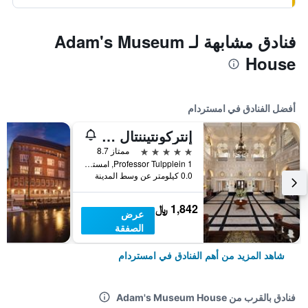
فنادق مشابهة لـ Adam's Museum
House
أفضل الفنادق في امستردام
إنتركونتيننتال أمستل أمستردام
5 نجوم
ممتاز 8.7
Professor Tulpplein 1, امستردام, مقاطعة شمال هولندا, هولندا
0.0 كيلومتر عن وسط المدينة
1,842 ﷼
عرض
الصفقة
شاهد المزيد من أهم الفنادق في امستردام
فنادق بالقرب من Adam's Museum House