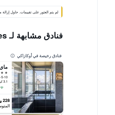
لم يتم العثور على تقييمات. حاول إزال
فنادق مشابهة لـ City Hotel Aunties
فنادق رخيصة في أوكازاكي
ماي 
3 نجوم
1-5-10, Hashira, أوكازاكي, ا
3.1 كيلومتر عن وسط المدينة
228 ﷼
المتوس