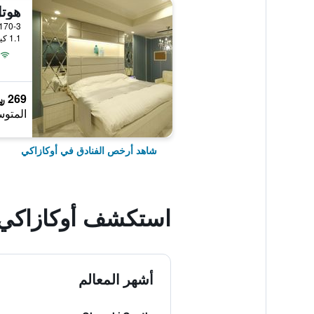
170-3, Itaya-Cho, أوكازاكي, الياب
1.1 كيلومتر عن وسط المدينة
269 ﷼
المتوس
شاهد أرخص الفنادق في أوكازاكي
استكشف أوكازاكي
أشهر المعالم