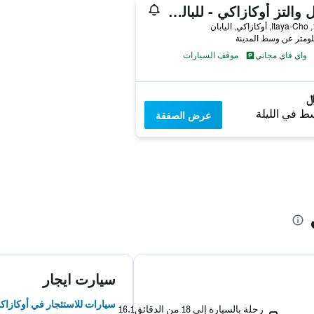
هوتل والتز أوكازاكي - للبالغين فقط
ان
واي فاي مجاني
موقف السيارات
ط في الليلة
عرض الصفقة
سيارت ايجار
سيارات للاستئجار في أوكازاك
رحلة بالسيارة إلى 18 من الدقائق
16.1