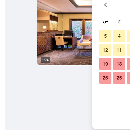
ج
س
5
4
12
11
1/24
مبنى
19
18
26
25