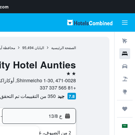
.com
رحلات طيران
الصفحة الرئيسية
اليابان
95,494
محافظة آي
فنادق
ity Hotel Aunties
سيارات
2 نجمتين
حزم العروض
Shinmeicho 1-30, 471-0028, أوكازاكي, محافظة آيتشي, اليابان
+81 565 337 337
استكشاف
جيد
350 من التقييمات تم التحقق منها
7.8
رحلات
خ 13/8
-
العَرَبِيَّة
2 من الضيوف، غرفة واحدة