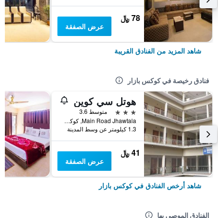
78 ﷼
عرض الصفقة
شاهد المزيد من الفنادق القريبة
فنادق رخيصة في كوكس بازار
هوتل سي كوين
3 نجوم
متوسط 3.6
Main Road Jhawtala, كوكس بازار, بنغلاديش
1.3 كيلومتر عن وسط المدينة
41 ﷼
عرض الصفقة
شاهد أرخص الفنادق في كوكس بازار
الفنادق الموصى بها