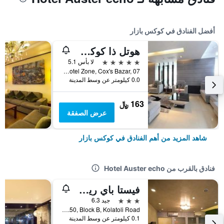
أفضل الفنادق في كوكس بازار
هوتل ذا كوكس توداي
5 نجوم
لا بأس 5.1
Hotel Motel Zone, Cox's Bazar, 07, كوكس بازار, بنغلاديش
0.0 كيلومتر عن وسط المدينة
163 ﷼
عرض الصفقة
شاهد المزيد من أهم الفنادق في كوكس بازار
فنادق بالقرب من Hotel Auster echo
فيستا باي ريزورت
3 نجوم
جيد 6.3
Plot No.50, Block B, Kolatoli Road, كوكس بازار, بنغلاديش
0.1 كيلومتر عن وسط المدينة