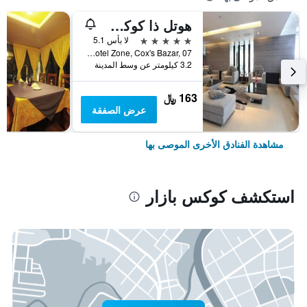
هوتل ذا كوكس توداي
5 نجوم
لا بأس 5.1
Hotel Motel Zone, Cox's Bazar, 07, كوكس بازار, بنغلاديش
3.2 كيلومتر عن وسط المدينة
163 ﷼
عرض الصفقة
مشاهدة الفنادق الأخرى الموصى بها
استكشف كوكس بازار