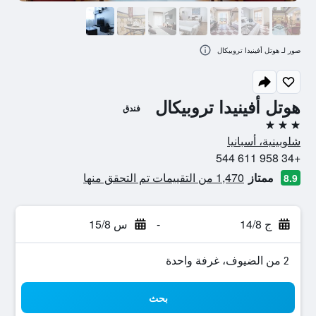
صور لـ هوتل أفينيدا تروبيكال
هوتل أفينيدا تروبيكال
فندق
3 نجوم
شلوبينية، أسبانيا
+34 958 611 544
ممتاز
1,470 من التقييمات تم التحقق منها
8.9
ج 14/8
-
س 15/8
2 من الضيوف، غرفة واحدة
بحث