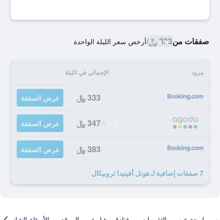
صفقات من
333 ﷼
/
أرخص سعر الليلة الواحدة
مزود
الإجمالي في الليلة
333 ﷼
عرض الصفقة
347 ﷼
عرض الصفقة
383 ﷼
عرض الصفقة
7 صفقات إضافية لـ هوتل أفينيدا تروبيكال
لمحة عن
التقييمات
فنادق مشابهة
الموقع
الأسئلة الشائعة