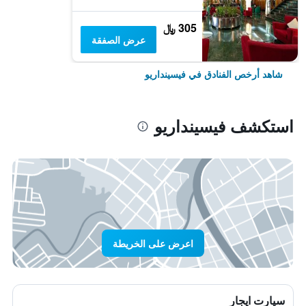
305 ﷼
عرض الصفقة
شاهد أرخص الفنادق في فيسينداريو
استكشف فيسينداريو
اعرض على الخريطة
سيارت ايجار