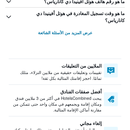
ما هو رقم هاتف هوتل أفينيدا دي كانارياس؟
ما هو وقت تسجيل المغادرة في هوتل أفينيدا دي
كانارياس؟
عرض المزيد من الأسئلة الشائعة
الملايين من التعليقات
تقييمات وتعليقات حقيقية من ملايين النزلاء، مثلك
تمامًا. احجز إقامتك المثالية بكل ثقة!
أفضل صفقات الفنادق
يبحث HotelsCombined في أكثر من 3 ملايين فندق
ومكان إقامة ويجمعهم في مكان واحد حتى تتمكن من
مقارنة أماكن الإقامة المثالية.
إلغاء مجاني
من الوارد أن تتغير الخطط — نتفهم ذلك. ولهذا يمكنك