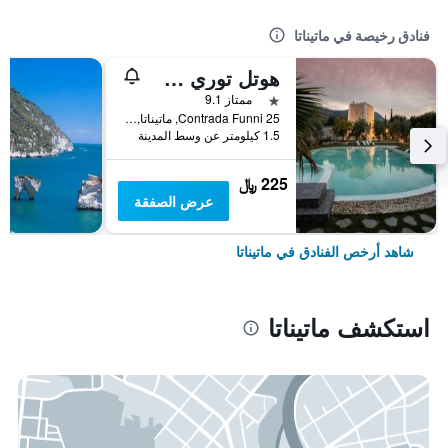
فنادق رخيصة في ماتيناتا
هوتل توري سانتاماريا
نجمة واحدة
ممتاز 9.1
Contrada Funni 25, ماتيناتا, مقاطعة فودجا, إيطاليا
1.5 كيلومتر عن وسط المدينة
225 ﷼
عرض الصفقة
شاهد أرخص الفنادق في ماتيناتا
استكشف ماتيناتا