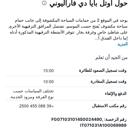
حول أوتل بايا دي فاراليوني
يوجد في الموقع 2 من حمامات السباحة المكشوفة إلى جانب حمام
سباحة مكشوف يُفتح حسب الموسم. تشتمل المرافق الترفيهية الأخرى
على شاطئ خاص وغرفة بخار. تتوفر الأنشطة الترفيهية المذكورة أدناه
إما داخل الفندق أ...
المزيد
من الجيد أن تعلم
15:00
وقت تسجيل الصعود للطائرة
10:00
وقت تسجيل المغادرة
تختلف السياسات حسب
الدفع والإلغاء
نوع الغرفة ومزود الخدمة.
+39 088 455 2500
رقم مكتب الاستقبال
رقم الرخصة: FG071031014S0024490,
IT071031A100069989