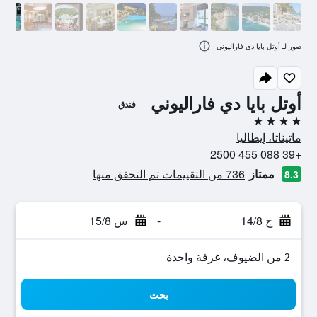
صور لـ أوتل بايا دي فاراليوني
أوتل بايا دي فاراليوني
فندق
4 نجوم
ماتيناتا، إيطاليا
+39 088 455 2500
ممتاز
736 من التقييمات تم التحقق منها
8.3
ج 14/8
-
س 15/8
2 من الضيوف، غرفة واحدة
بحث