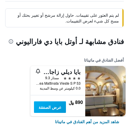
لم يتم العثور على تقييمات. حاول إزالة مرشح أو تغيير بحثك أو
مسح كل شيء لعرض التقييمات.
فنادق مشابهة لـ أوتل بايا دي فاراليوني
أفضل الفنادق في ماتيناتا
بايا ديلي زاجار - هاندوريتين كوليكشن
4 نجوم
ممتاز 9.3
Litoranea Mattinata Vieste S P 53, ماتيناتا, مقاطعة فودجا, إيطاليا
0.0 كيلومتر عن وسط المدينة
890 ﷼
عرض الصفقة
شاهد المزيد من أهم الفنادق في ماتيناتا