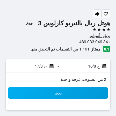
هوتل ريال بالنيريو كارلوس 3
فندق
4 نجوم
تريلو، أسبانيا
+34 949 033 489
ممتاز
1,101 من التقييمات تم التحقق منها
8.1
ح 16/8
-
ن 17/8
2 من الضيوف، غرفة واحدة
بحث