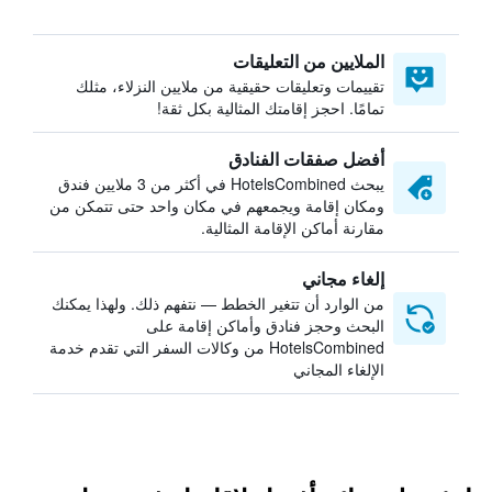
الملايين من التعليقات
تقييمات وتعليقات حقيقية من ملايين النزلاء، مثلك
تمامًا. احجز إقامتك المثالية بكل ثقة!
أفضل صفقات الفنادق
يبحث HotelsCombined في أكثر من 3 ملايين فندق
ومكان إقامة ويجمعهم في مكان واحد حتى تتمكن من
مقارنة أماكن الإقامة المثالية.
إلغاء مجاني
من الوارد أن تتغير الخطط — نتفهم ذلك. ولهذا يمكنك
البحث وحجز فنادق وأماكن إقامة على
HotelsCombined من وكالات السفر التي تقدم خدمة
الإلغاء المجاني