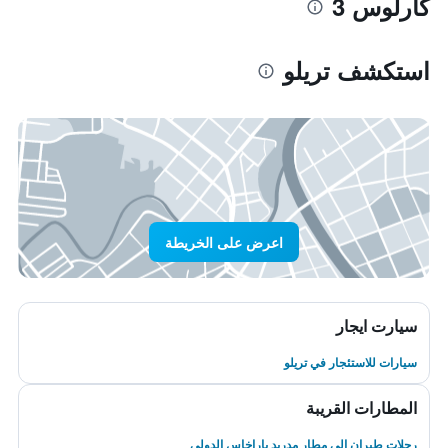
كارلوس 3
استكشف تريلو
اعرض على الخريطة
سيارت ايجار
سيارات للاستئجار في تريلو
المطارات القريبة
رحلات طيران إلى مطار مدريد باراخاس الدولي