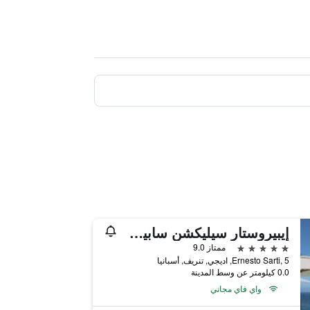
إيبيروستار سيليكشن سابيلا - للبالغين فقط
5 نجوم
ممتاز 9.0
Ernesto Sarti, 5, اديجي, تنريف, أسبانيا
0.0 كيلومتر عن وسط المدينة
واي فاي مجاني