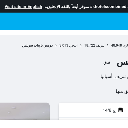
ar.hotelscombined
متوفر أيضاً باللغة الإنجليزية.
Visit site in English
اري
48,948
تنريف
18,722
اديجي
3,013
دومس باوباب سويتس
تس
فندق
ج 14/8