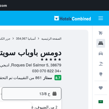
.com
رحلات طيران
الصفحة الرئيسية
أسبانيا
354,067
جزر الكن
فنادق
دومس باوباب سوي
سيارات
5 نجوم
حزم العروض
Roques Del Salmor 5, 38679, اديجي, تنريف, أسبانيا
+34 822 070 030
استكشاف
ممتاز
861 من التقييمات تم التحقق منها
8.7
رحلات
خ 13/8
-
العَرَبِيَّة
2 من الضيوف، غرفة واحدة