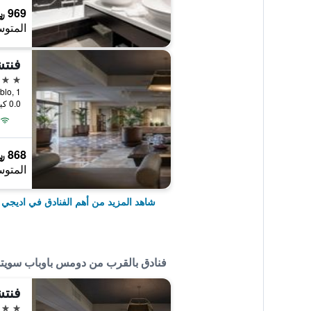
969 ﷼
المتوس
5 نجوم
que Nublo, 1
0.0 كيلومتر عن وسط المدينة
868 ﷼
المتوس
شاهد المزيد من أهم الفنادق في اديجي
فنادق بالقرب من دومس باوباب سوي
5 نجوم