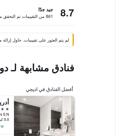
8.7
جيد جدًا
861 من التقييمات تم التحقق منها
لم يتم العثور على تقييمات. حاول إزال
فنادق مشابهة لـ 
أفضل الفنادق في اديجي
5 نجوم
Paris S.N., اديجي, ت
0.0 كيلومتر عن وسط المدينة