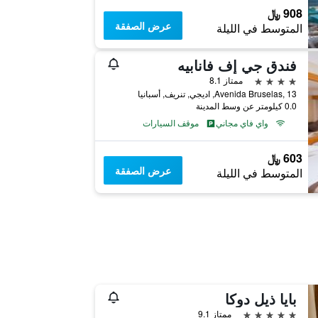
908 ﷼
عرض الصفقة
المتوسط في الليلة
فندق جي إف فانابيه
4 نجوم
ممتاز 8.1
Avenida Bruselas, 13, اديجي, تنريف, أسبانيا
0.0 كيلومتر عن وسط المدينة
واي فاي مجاني
موقف السيارات
603 ﷼
عرض الصفقة
المتوسط في الليلة
بايا ذيل دوكا
5 نجوم
ممتاز 9.1