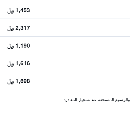
1,453 ﷼
2,317 ﷼
1,190 ﷼
1,616 ﷼
1,698 ﷼
والرسوم المستحقة عند تسجيل المغادرة.