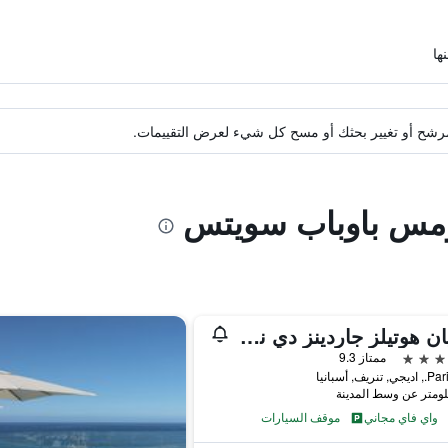
ة مرشح أو تغيير بحثك أو مسح كل شيء لعرض التقييمات.
دومس باوباب سويتس
أدريان هوتيلز جاردينز دي نيفاريا
ممتاز 9.3
نريف, أسبانيا
واي فاي مجاني
موقف السيارات