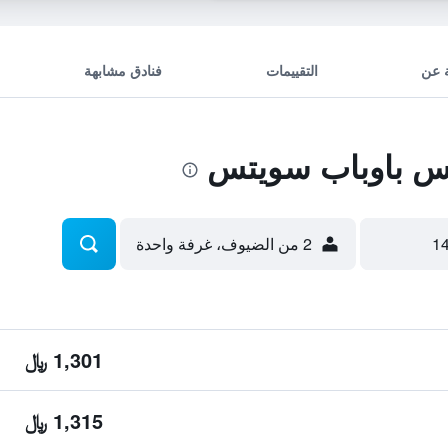
 عن
التقييمات
فنادق مشابهة
 باوباب سويتس
2 من الضيوف، غرفة واحدة
1,301 ﷼
1,315 ﷼