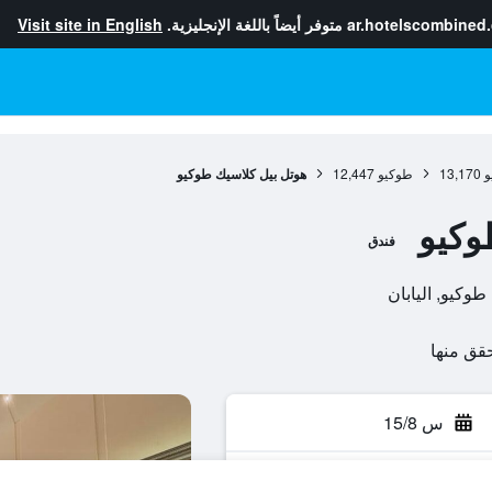
ar.hotelscombined
متوفر أيضاً باللغة الإنجليزية.
Visit site in English
و
13,170
طوكيو
12,447
هوتل بيل كلاسيك طوكيو
وكيو
فندق
س 15/8