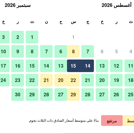
أغسطس 2026
سبتمبر 2026
ث
ث
ر
خ
ج
س
ح
ن
ث
ر
خ
3
2
1
1
لة الواحدة
10
9
8
7
6
8
7
6
5
4
غرفة الاجتماعات
لي في الليلة
17
16
15
14
13
15
14
13
12
11
 ﷼
عرض الصفقة
24
23
22
21
20
22
21
20
19
18
30
29
28
27
29
28
27
26
25
صور لـ هوتل بيل كلاسيك طوكيو
 ﷼
عرض الصفقة
 ﷼
عرض الصفقة
سط
مرتفع
بناءً على متوسط أسعار الفنادق ذات الثلاث نجوم.