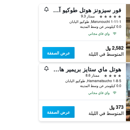
فور سيزونز هوتل طوكيو آت مارونوتشي
5 نجوم
ممتاز 9.3
1-11-1 Marunouchi, طوكيو, اليابان
0.0 كيلومتر عن وسط المدينة
واي فاي مجاني
2,582 ﷼
عرض الصفقة
المتوسط في الليلة
هوتل ماي ستايز بريمير هاماماتسوشو
4 نجوم
ممتاز 8.6
1-8-5 Hamamatsucho, طوكيو, اليابان
0.0 كيلومتر عن وسط المدينة
واي فاي مجاني
373 ﷼
عرض الصفقة
المتوسط في الليلة