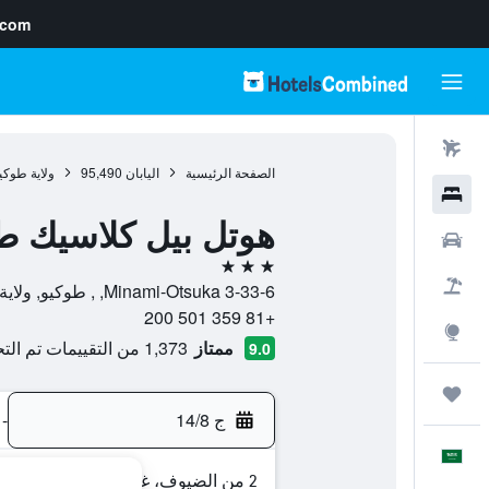
.com
رحلات طيران
الصفحة الرئيسية
اليابان
95,490
ولاية طوكي
فنادق
هوتل بيل كلاسيك ط
سيارات
3 نجوم
حزم العروض
3-33-6 Minami-Otsuka, , طوكيو, ولاية طوكيو, اليابان
+81 359 501 200
استكشاف
ممتاز
1,373 من التقييمات تم التحقق منها
9.0
رحلات
ج 14/8
-
العَرَبِيَّة
2 من الضيوف، غرفة واحدة