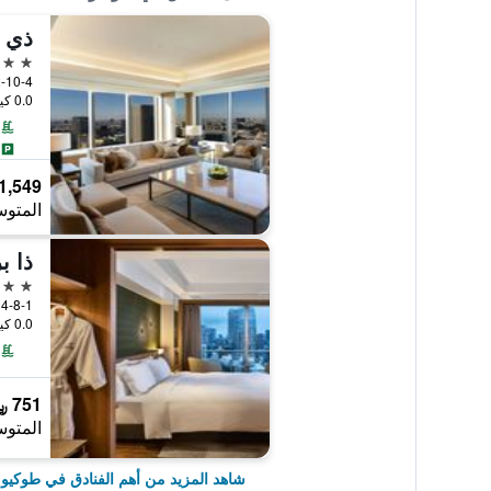
ذي أ
5 نجوم
2-10-4 Toranomon, Minato-ku, طوكيو, 
0.0 كيلومتر عن وسط المدينة
1,549 ﷼
المتوس
5 نجوم
4-8-1 Shibakoen Minato-ku, طوكيو, اليابان
0.0 كيلومتر عن وسط المدينة
751 ﷼
المتوس
شاهد المزيد من أهم الفنادق في طوكيو