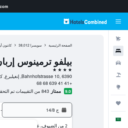
.com
رحلات طيران
الصفحة الرئيسية
سويسرا
38,012
كانتون أ
فنادق
بيلفو ترمينوس إربا
سيارات
4 نجوم
حزم العروض
Bahnhofstrasse 10, 6390, إنغيلبرغ, كانتون أوبفالدن, سويسرا
+41 41 639 68 68
استكشاف
ممتاز
843 من التقييمات تم التحقق منها
9.0
رحلات
ج 14/8
-
العَرَبِيَّة
2 من الضيوف، غرفة واحدة