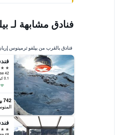
فنادق مشابهة لـ بي
فنادق بالقرب من بيلفو ترمينوس إربا
فند
3 نجوم
Dorfstrasse 42, إنغ
0.1 كيلومتر عن وسط المدينة
742 ﷼
المتوس
فندق ral
3 نجوم
Dorfstrasse 48, إنغ