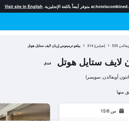
ar.hotelscombined
متوفر أيضاً باللغة الإنجليزية.
Visit site in English
وبفالدن
535
إنغيلبرغ
314
بيلفو ترمينوس إربان لايف ستايل هوتل
ن لايف ستايل هوتل
فندق
س 15/8