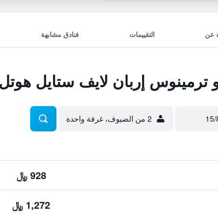
 عن
التقييمات
فنادق مشابهة
ترمينوس إربان لايف ستايل هوتل
2 من الضيوف، غرفة واحدة
928 ﷼
1,272 ﷼