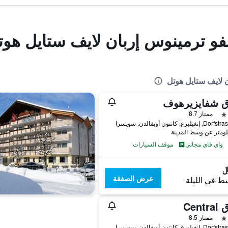
لفو ترمينوس إربان لايف ستايل هوت
ن لايف ستايل هوتل
ق شفايزيرهوف
ممتاز 8.7
يلبرغ, كانتون أوبفالدن, سويسرا
واي فاي مجاني
موقف السيارات
عرض الصفقة
ط في الليلة
Cent
ممتاز 8.5
يلبرغ, كانتون أوبفالدن, سويسرا