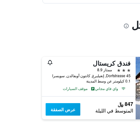
ل
فندق كريستال
3 نجوم
ممتاز 8.9
Dorfstrasse 45, إنغيلبرغ, كانتون أوبفالدن, سويسرا
0.1 كيلومتر عن وسط المدينة
واي فاي مجاني
موقف السيارات
847 ﷼
عرض الصفقة
المتوسط في الليلة