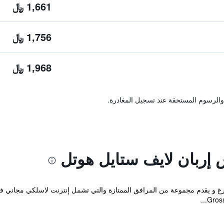
1,661 ﷼
1,756 ﷼
1,968 ﷼
والرسوم المستحقة عند تسجيل المغادرة.
 إربان لايف ستايل هوتل
وم يوجد في إنغيلبرغ و يقدم مجموعة من المرافق الممتازة والتي تشمل إنترنت لاسلكي مج