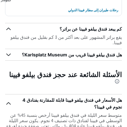
رحلات طيران إلى مطار فيينا الدولي
كم يبعد فندق بيلفو فيينا عن براتر؟
يقع براتر المشهور على بعد أكثر من 3 كم بقليل من فندق بيلفو
فيينا.
هل فندق بيلفو فيينا قريب من Karlsplatz Museum؟
الأسئلة الشائعة عند حجز فندق بيلفو فيينا
هل الأسعار في فندق بيلفو فيينا قابلة للمقارنة بفنادق 4
نجوم في فيينا؟
متوسط سعر الليلة في فندق بيلفو فيينا أرخص بنسبة 45% عن
الوسطي في فيينا لفنادق ذات تصنيف 4 نجوم. يكون سعر الليلة
في فندق بيلفو فيينا عادة 404 ﷼، والتي تعتبر صفقة جيدة لغرفة