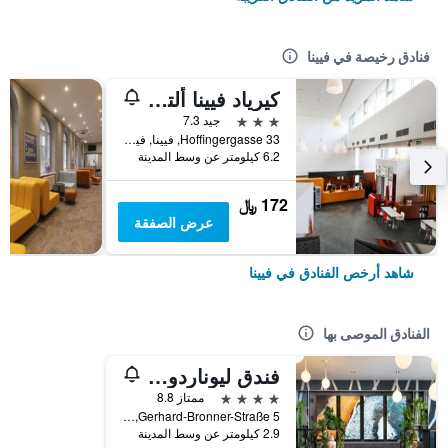
فنادق رخيصة في فيينا
كيرياد فيينا ألتمانسدورف
3 نجوم
جيد 7.3
Hoffingergasse 33, فيينا, فيينا, النمسا
6.2 كيلومتر عن وسط المدينة
172 ﷼
عرض الصفقة
شاهد أرخص الفنادق في فيينا
الفنادق الموصى بها
فندق ليوناردو فيينا هابتبانهوف
4 نجوم
ممتاز 8.8
Gerhard-Bronner-Straße 5, فيينا, فيينا, النمسا
2.9 كيلومتر عن وسط المدينة