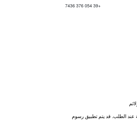
+39 054 376 7436
لائم
ة عند الطلب. قد يتم تطبيق رسوم