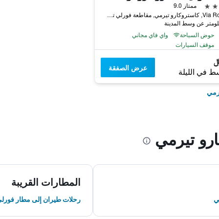
ممتاز 9.0
Via Roma 2, كاستروكارو تيرمي, مقاطعة فورلي تشيزينا, إيطاليا
حوض السباحة
واي فاي مجاني
موقف السيارات
عرض الصفقة
ط في الليلة
رمي
رو تيرمي
المطارات القريبة
ي
رحلات طيران إلى مطار فورل