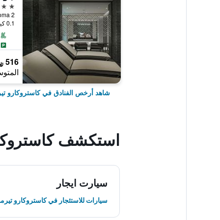
4 نجوم
0.1 كيلومتر عن وسط المدينة
516 ﷼
المتوس
شاهد أرخص الفنادق في كاستروكارو تي
استكشف كاستروكا
سيارت ايجار
سيارات للاستئجار في كاستروكارو تيرم