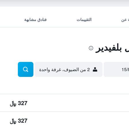
 عن
التقييمات
فنادق مشابهة
بلفيدير
2 من الضيوف، غرفة واحدة
327 ﷼
327 ﷼