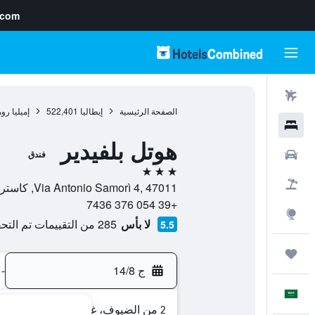
.com
رحلات طيران
الصفحة الرئيسية
إيطاليا
522,401
إميليا روم
فنادق
هوتل بلفيدير
سيارات
فندق
3 نجوم
حزم العروض
Via Antonio Samorì 4, 47011, كاستروكارو تيرمي, مقاطعة فورلي تشيزينا, إيطاليا
+39 054 376 7436
استكشاف
لا بأس
285 من التقييمات تم التحقق منها
5.5
رحلات
ج 14/8
-
العَرَبِيَّة
2 من الضيوف، غرفة واحدة