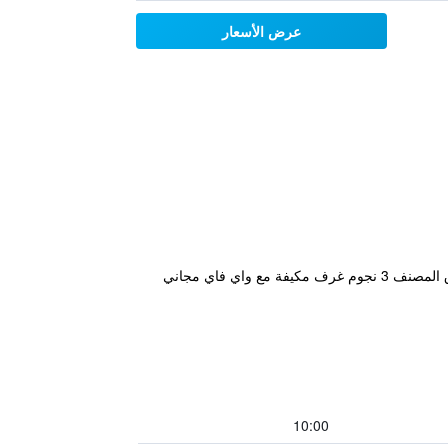
عرض الأسعار
يقع مكان إقامة "Hotel Belvedere" في كاستروكارو تيرمي، ويتميز بحديقة وصالة مشتركة وتراس ومطعم. لدى هذا الفندق المصنف 3 نجوم غرف مكيفة مع واي فاي مجاني
10:00