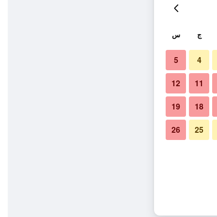
ج
س
5
4
12
11
19
18
26
25