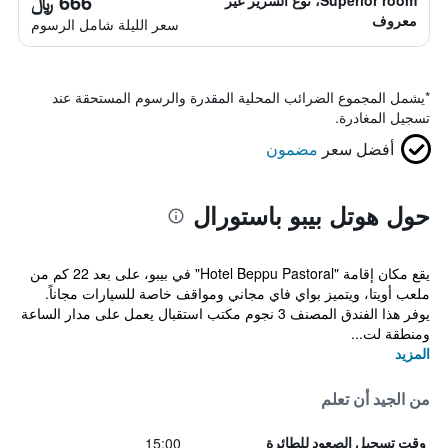
666 ﷼
Superior room، نوع السرير غير
معروف
سعر الليلة شامل الرسوم
*
يشمل المجموع الضرائب المحلية المقدرة والرسوم المستحقة عند
تسجيل المغادرة.
أفضل سعر
مضمون
حول هوتل بيبو باستورال
يقع مكان إقامة "Hotel Beppu Pastoral" في بيبو، على بعد 22 كم من
ملعب أويتا، ويتميز بواي فاي مجاني ومواقف خاصة للسيارات مجاناً.
يوفر هذا الفندق المصنف 3 نجوم مكتب استقبال يعمل على مدار الساعة
ومنطقة لت...
المزيد
من الجيد أن تعلم
15:00
وقت تسجيل الصعود للطائرة