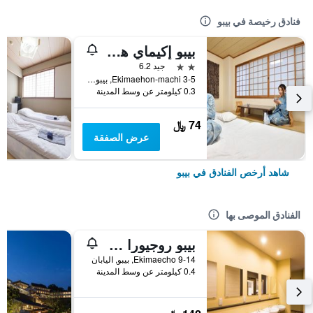
فنادق رخيصة في بيبو
بيبو إكيماي هوتل هاياشي
2 نجمتين
جيد 6.2
Ekimaehon-machi 3-5, بيبو, اليابان
0.3 كيلومتر عن وسط المدينة
74 ﷼
عرض الصفقة
شاهد أرخص الفنادق في بيبو
الفنادق الموصى بها
بيبو روجيورا ستاياساونا
9-14 Ekimaecho, بيبو, اليابان
0.4 كيلومتر عن وسط المدينة