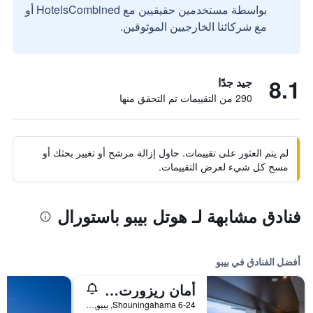
بواسطة مستخدمين حقيقيين مع HotelsCombined أو
مع شركائنا الخارجيين الموثوقين.
8.1
جيد جدًا
290 من التقييمات تم التحقق منها
لم يتم العثور على تقييمات. حاول إزالة مرشح أو تغيير بحثك أو
مسح كل شيء لعرض التقييمات.
فنادق مشابهة لـ هوتل بيبو باستورال
أفضل الفنادق في بيبو
أمان ريزورت سيكاي
6-24 Shouningahama, بيبو, اليابان