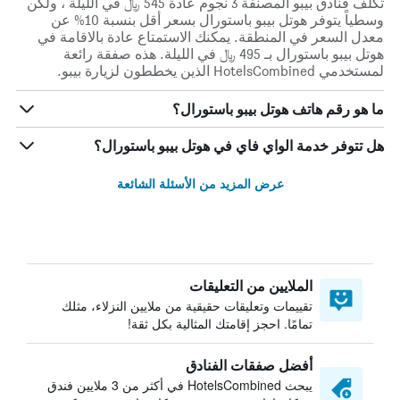
تكلف فنادق بيبو المصنفة 3 نجوم عادة 545 ﷼ في الليلة ، ولكن
وسطياً يتوفر هوتل بيبو باستورال بسعر أقل بنسبة 10% عن
معدل السعر في المنطقة. يمكنك الاستمتاع عادة بالاقامة في
هوتل بيبو باستورال بـ 495 ﷼ في الليلة. هذه صفقة رائعة
لمستخدمي HotelsCombined الذين يخططون لزيارة بيبو.
ما هو رقم هاتف هوتل بيبو باستورال؟
هل تتوفر خدمة الواي فاي في هوتل بيبو باستورال؟
عرض المزيد من الأسئلة الشائعة
الملايين من التعليقات
تقييمات وتعليقات حقيقية من ملايين النزلاء، مثلك
تمامًا. احجز إقامتك المثالية بكل ثقة!
أفضل صفقات الفنادق
يبحث HotelsCombined في أكثر من 3 ملايين فندق