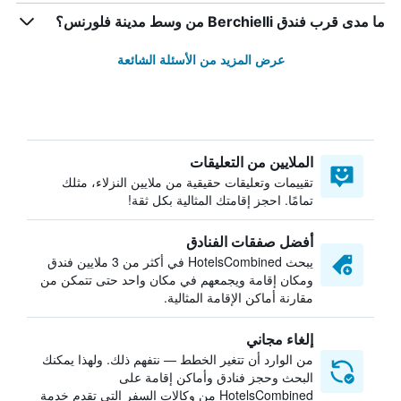
ما مدى قرب فندق Berchielli من وسط مدينة فلورنس؟
عرض المزيد من الأسئلة الشائعة
الملايين من التعليقات
تقييمات وتعليقات حقيقية من ملايين النزلاء، مثلك
تمامًا. احجز إقامتك المثالية بكل ثقة!
أفضل صفقات الفنادق
يبحث HotelsCombined في أكثر من 3 ملايين فندق
ومكان إقامة ويجمعهم في مكان واحد حتى تتمكن من
مقارنة أماكن الإقامة المثالية.
إلغاء مجاني
من الوارد أن تتغير الخطط — نتفهم ذلك. ولهذا يمكنك
البحث وحجز فنادق وأماكن إقامة على
HotelsCombined من وكالات السفر التي تقدم خدمة