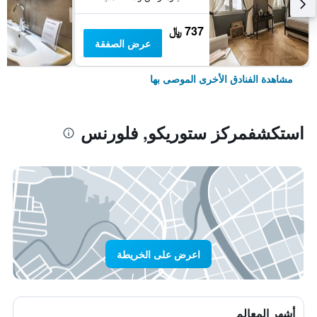
737 ﷼
عرض الصفقة
مشاهدة الفنادق الأخرى الموصى بها
استكشفمركز ستوريكو, فلورنس
اعرض على الخريطة
أشهر المعالم