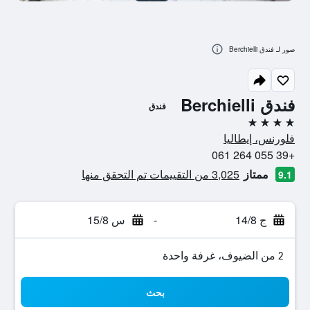
صور لـ فندق Berchielli
فندق Berchielli
فندق
4 نجوم
فلورنس، إيطاليا
+39 055 264 061
ممتاز
3,025 من التقييمات تم التحقق منها
9.1
ج 14/8
-
س 15/8
2 من الضيوف، غرفة واحدة
بحث