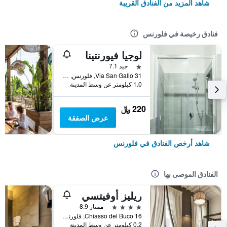
شاهد المزيد من الفنادق القريبة
فنادق رخيصة في فلورنس
لوجيا فيورنتينا
نجمة واحدة
جيد 7.1
Via San Gallo 31, فلورنس, توسكانا, إيطاليا
1.0 كيلومتر عن وسط المدينة
220 ﷼
عرض الصفقة
شاهد أرخص الفنادق في فلورنس
الفنادق الموصى بها
ريليز أوفيتسي
4 نجوم
ممتاز 8.9
Chiasso del Buco 16, فلورنس, توسكانا, إيطاليا
0.2 كيلومتر عن وسط المدينة