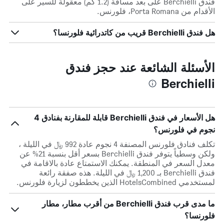
فندق Berchielli على بعد مسافة (1.2 كم) معقولة للسير على
الأقدام من Porta Romana، فلورنس.
هل فندق Berchielli قريب من كاتدرائية فلورنسا؟
الأسئلة الشائعة عند حجز فندق
Berchielli
هل الأسعار في فندق Berchielli قابلة للمقارنة بفنادق 4
نجوم في فلورنس؟
تكلف فنادق فلورنس المصنفة 4 نجوم عادة 992 ﷼ في الليلة ،
ولكن وسطياً يتوفر فندق Berchielli بسعر أقل بنسبة 21% عن
معدل السعر في المنطقة. يمكنك الاستمتاع عادة بالاقامة في
فندق Berchielli بـ 1,200 ﷼ في الليلة. هذه صفقة رائعة
لمستخدمي HotelsCombined الذين يخططون لزيارة فلورنس.
ما مدى قرب فندق Berchielli من أقرب مطار، مطار
فلورنسا؟