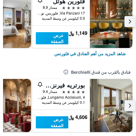
فلورين هوتل
5 نجوم
ممتاز 8.9
17 Via Panzani, فلورنس, توسكانا, إيطاليا
0.0 كيلومتر عن وسط المدينة
1,149 ﷼
عرض
الصفقة
شاهد المزيد من أهم الفنادق في فلورنس
فنادق بالقرب من فندق Berchielli
بورتريه فيرنزي - لونغارنو كوليكشن
5 نجوم
ممتاز 9.4
Lungarno Acciaiuoli, 4, فلورنس, توسكانا, إيطاليا
0.1 كيلومتر عن وسط المدينة
4,606 ﷼
عرض
الصفقة