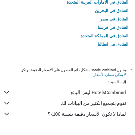
الفنادق في الامارات العربية المتحدة
الفنادق في البحرين
الفنادق في مصر
الفنادق في فرنسا
الفنادق في المملكة المتحدة
الفنادق في إيطاليا
الفنادق في تايلاند
*
يحاول HotelsCombined بشكل دائم الحصول على الأسعار الدقيقة، ولكن
لا يمكن ضمان الأسعار
.
إليك السبب:
HotelsCombined ليس البائع
نقوم بتجميع الكثير من البيانات لك
لماذا لا تكون الأسعار دقيقة بنسبة 100٪؟