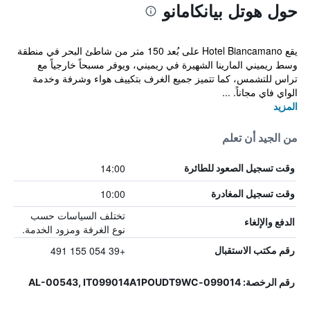
حول هوتل بيانكامانو
يقع Hotel Biancamano على بُعد 150 متر من شاطئ البحر في منطقة
وسط ريميني المارينا الشهيرة في ريميني، ويوفر مسبحاً خارجياً مع
تراس للتشمس، كما تتميز جميع الغرف بتكييف هواء وشرفة وخدمة
الواي فاي مجاناً. ...
المزيد
من الجيد أن تعلم
14:00
وقت تسجيل الصعود للطائرة
10:00
وقت تسجيل المغادرة
تختلف السياسات حسب
الدفع والإلغاء
نوع الغرفة ومزود الخدمة.
+39 054 155 491
رقم مكتب الاستقبال
رقم الرخصة: 099014-AL-00543, IT099014A1POUDT9WC