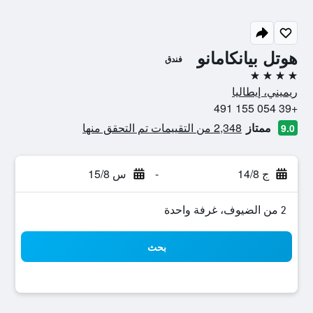
هوتل بيانكامانو
فندق
4 نجوم
ريميني، إيطاليا
+39 054 155 491
ممتاز
2,348 من التقييمات تم التحقق منها
9.0
ج 14/8
-
س 15/8
2 من الضيوف، غرفة واحدة
بحث