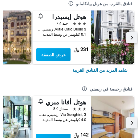
فنادق بالقرب من هوتل بيانكامانو
هوتل إيسيدرا
3 نجوم
جيد 7.4
Viale Caio Duilio 3, ريميني, مقاطعة ريميني, إيطاليا
0.1 كيلومتر عن وسط المدينة
231 ﷼
عرض الصفقة
شاهد المزيد من الفنادق القريبة
فنادق رخيصة في ريميني
هوتل أفانا ميري
3 نجوم
ممتاز 8.0
Via Genghini, 3, ريميني, مقاطعة ريميني, إيطاليا
4.0 كيلومتر عن وسط المدينة
142 ﷼