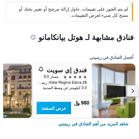
لم يتم العثور على تقييمات. حاول إزالة مرشح أو تغيير بحثك أو
مسح كل شيء لعرض التقييمات.
فنادق مشابهة لـ هوتل بيانكامانو
أفضل الفنادق في ريميني
فندق إي سويت
5 نجوم
ممتاز 9.0
Viale Regina Elena 28, ريميني, مقاطعة ريميني, إيطاليا
0.0 كيلومتر عن وسط المدينة
980 ﷼
عرض الصفقة
شاهد المزيد من أهم الفنادق في ريميني