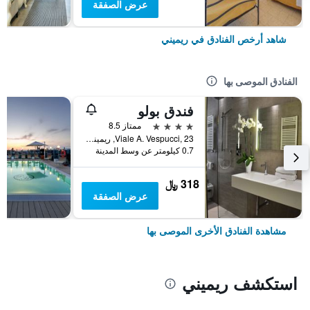
عرض الصفقة
شاهد أرخص الفنادق في ريميني
الفنادق الموصى بها
فندق بولو
4 نجوم
ممتاز 8.5
Viale A. Vespucci, 23, ريميني, مقاطعة ريميني, إيطاليا
0.7 كيلومتر عن وسط المدينة
318 ﷼
عرض الصفقة
مشاهدة الفنادق الأخرى الموصى بها
استكشف ريميني