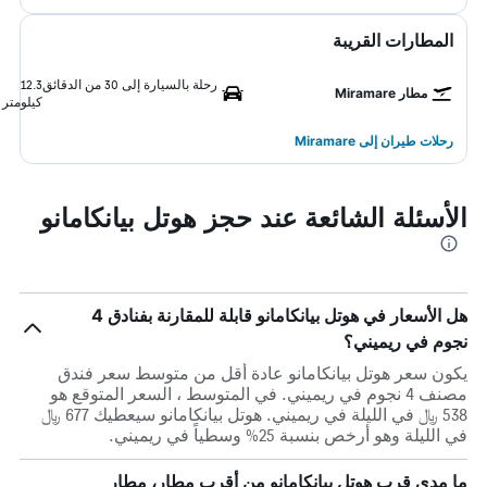
المطارات القريبة
رحلة بالسيارة إلى 30 من الدقائق
12.3
مطار Miramare
كيلومتر
رحلات طيران إلى Miramare
الأسئلة الشائعة عند حجز هوتل بيانكامانو
هل الأسعار في هوتل بيانكامانو قابلة للمقارنة بفنادق 4
نجوم في ريميني؟
يكون سعر هوتل بيانكامانو عادة أقل من متوسط ​​سعر فندق
مصنف 4 نجوم في ريميني. في المتوسط ، السعر المتوقع هو
538 ﷼ في الليلة في ريميني. هوتل بيانكامانو سيعطيك 677 ﷼
في الليلة وهو أرخص بنسبة 25% وسطياً في ريميني.
ما مدى قرب هوتل بيانكامانو من أقرب مطار، مطار