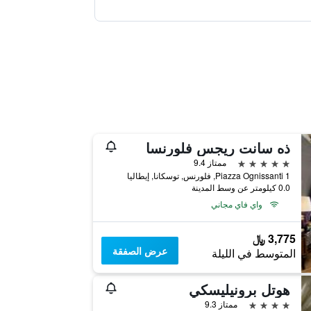
ذه سانت ريجس فلورنسا
5 نجوم
ممتاز 9.4
Piazza Ognissanti 1, فلورنس, توسكانا, إيطاليا
0.0 كيلومتر عن وسط المدينة
واي فاي مجاني
3,775 ﷼
عرض الصفقة
المتوسط في الليلة
هوتل برونيليسكي
4 نجوم
ممتاز 9.3