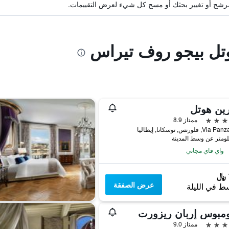
ة مرشح أو تغيير بحثك أو مسح كل شيء لعرض التقييمات.
وتل بيجو روف تيراس
ين هوتل
ممتاز 8.9
واي فاي مجاني
عرض الصفقة
ط في الليلة
ومبوس إربان ريزورت
ممتاز 9.0