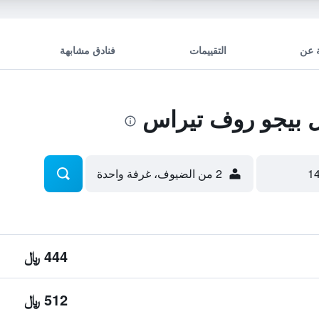
 عن
التقييمات
فنادق مشابهة
 بيجو روف تيراس
2 من الضيوف، غرفة واحدة
444 ﷼
512 ﷼