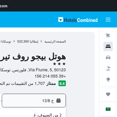
.com
رحلات طيران
الصفحة الرئيسية
إيطاليا
522,360
توسكانا
6
فنادق
هوتل بيجو روف تي
سيارات
3 نجوم
حزم العروض
Via Fiume, 5, 50123, فلورنس, توسكانا, إيطاليا
+39 055 214 156
استكشاف
ممتاز
1,707 من التقييمات تم التحقق منها
8.6
رحلات
خ 13/8
-
العَرَبِيَّة
2 من الضيوف، غرفة واحدة