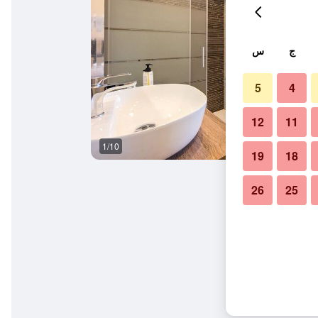
ج
س
5
4
12
11
1/10
سلالم
19
18
26
25