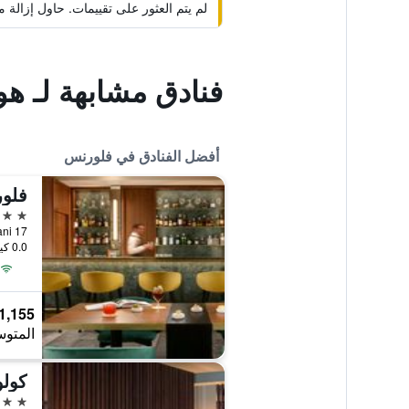
لم يتم العثور على تقييمات. حاول إزال
فنادق مشابهة لـ ه
أفضل الفنادق في فلورنس
فلور
5 نجوم
17 Via Panzani, فلورنس, توسكانا, إيطاليا
0.0 كيلومتر عن وسط المدينة
1,155 ﷼
المتوس
كول
5 نجوم