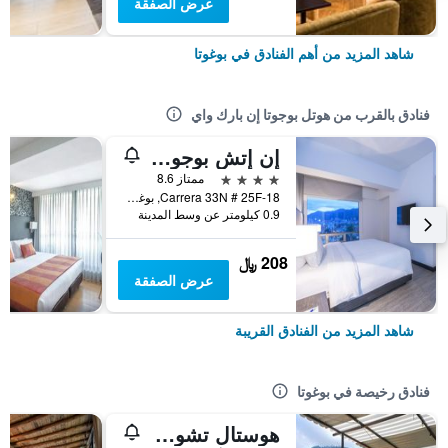
عرض الصفقة
شاهد المزيد من أهم الفنادق في بوغوتا
فنادق بالقرب من هوتل بوجوتا إن بارك واي
إن إتش بوجوتا أوربان 26 رويال
4 نجوم
ممتاز 8.6
Carrera 33N # 25F-18, بوغوتا, كولومبيا
0.9 كيلومتر عن وسط المدينة
208 ﷼
عرض الصفقة
شاهد المزيد من الفنادق القريبة
فنادق رخيصة في بوغوتا
هوستال تشورو دي كويفيدو كانديلاريا