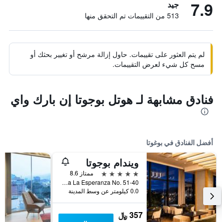
7.9
جيد
513 من التقييمات تم التحقق منها
لم يتم العثور على تقييمات. حاول إزالة مرشح أو تغيير بحثك أو
مسح كل شيء لعرض التقييمات.
فنادق مشابهة لـ هوتل بوجوتا إن بارك واي
أفضل الفنادق في بوغوتا
ويندام بوجوتا
5 نجوم
ممتاز 8.6
Avenida La Esperanza No. 51-40, بوغوتا, كولومبيا
0.0 كيلومتر عن وسط المدينة
357 ﷼