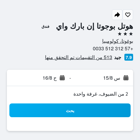
هوتل بوجوتا إن بارك واي
فندق
3 نجوم
بوغوتا، كولومبيا
+57 312 512 0033
جيد
513 من التقييمات تم التحقق منها
7.9
س 15/8
-
ح 16/8
2 من الضيوف، غرفة واحدة
بحث