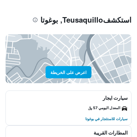
استكشفTeusaquillo, بوغوتا
اعرض على الخريطة
سيارت ايجار
المعدل اليومي 57 ﷼
سيارات للاستئجار في بوغوتا
المطارات القريبة