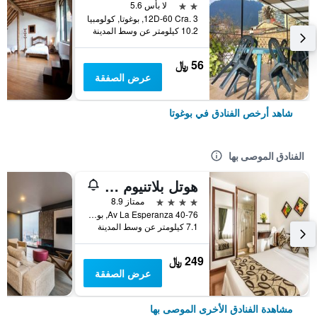
2 نجمتين
لا بأس 5.6
12D-60 Cra. 3, بوغوتا, كولومبيا
10.2 كيلومتر عن وسط المدينة
56 ﷼
عرض الصفقة
شاهد أرخص الفنادق في بوغوتا
الفنادق الموصى بها
هوتل بلاتنيوم سويت
4 نجوم
ممتاز 8.9
Av La Esperanza 40-76, بوغوتا, كولومبيا
7.1 كيلومتر عن وسط المدينة
249 ﷼
عرض الصفقة
مشاهدة الفنادق الأخرى الموصى بها